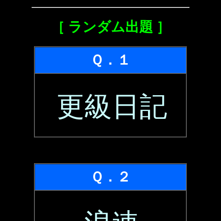
［ ランダム出題 ］
Ｑ．１
更級日記
Ｑ．２