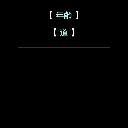
【
年齢
】
【
道
】