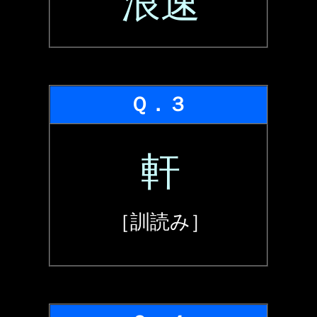
浪速
Ｑ．３
軒
［訓読み］