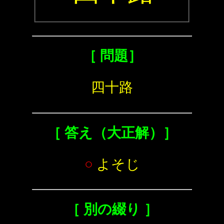
［ 問題］
四十路
［ 答え（大正解）］
○
よそじ
［ 別の綴り ］