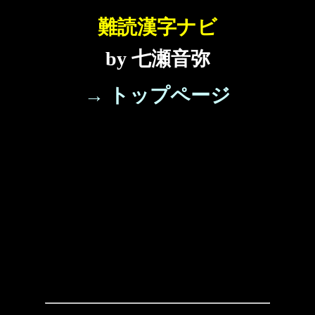
難読漢字ナビ
by 七瀬音弥
→ トップページ