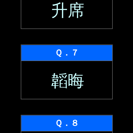
升席
Ｑ．７
韜晦
Ｑ．８