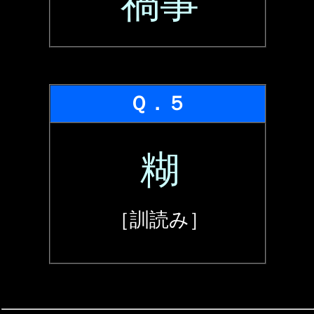
禍事
Ｑ．５
糊
［訓読み］