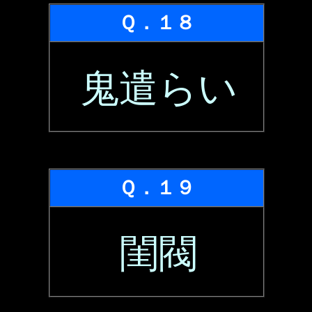
Ｑ．１８
鬼遣らい
Ｑ．１９
閨閥