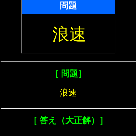
問題
浪速
［ 問題］
浪速
［ 答え（大正解）］