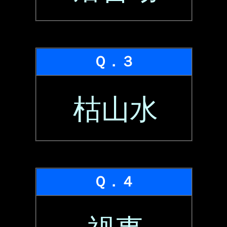
Ｑ．３
枯山水
Ｑ．４