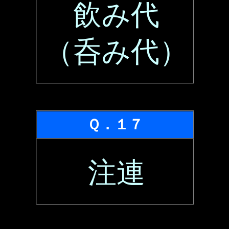
飲み代
（呑み代）
Ｑ．１７
注連