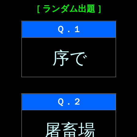
［ ランダム出題 ］
Ｑ．１
序で
Ｑ．２
屠畜場