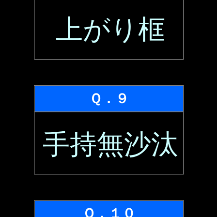
上がり框
Ｑ．９
手持無沙汰
Ｑ．１０