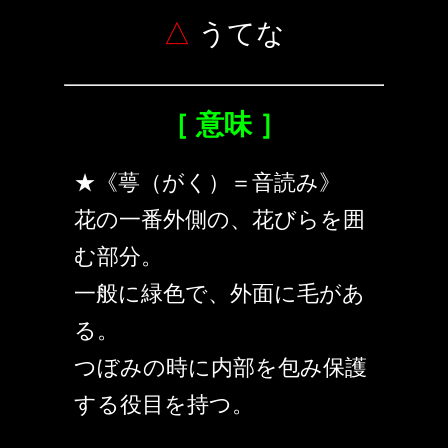
△
うてな
［ 意味 ］
★《萼（がく）＝音読み》
花の一番外側の、花びらを囲
む部分。
一般に緑色で、外面に毛があ
る。
つぼみの時に内部を包み保護
する役目を持つ。