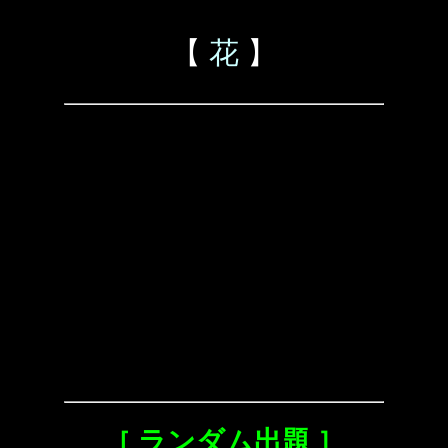
【
花
】
［ ランダム出題 ］