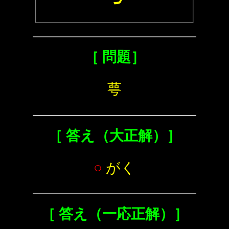
［ 問題］
萼
［ 答え（大正解）］
○
がく
［ 答え（一応正解）］