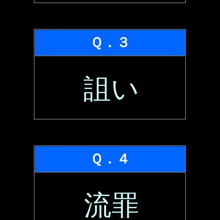
Ｑ．３
詛い
Ｑ．４
流罪