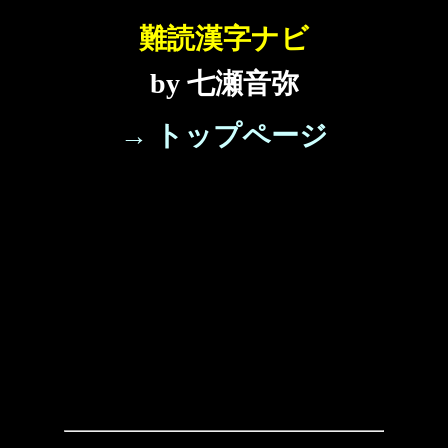
難読漢字ナビ
by 七瀬音弥
→ トップページ