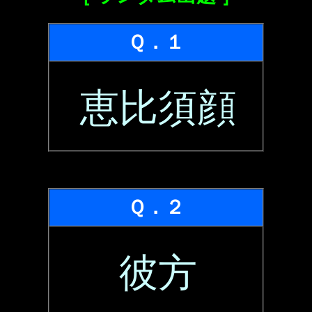
Ｑ．１
恵比須顔
Ｑ．２
彼方