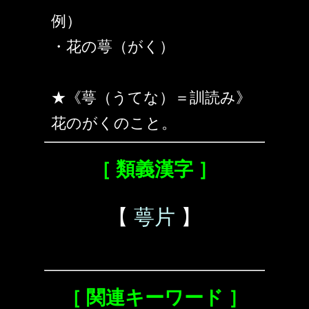
例）
・花の萼（がく）
★《萼（うてな）＝訓読み》
花のがくのこと。
［ 類義漢字 ］
【
萼片
】
［ 関連キーワード ］