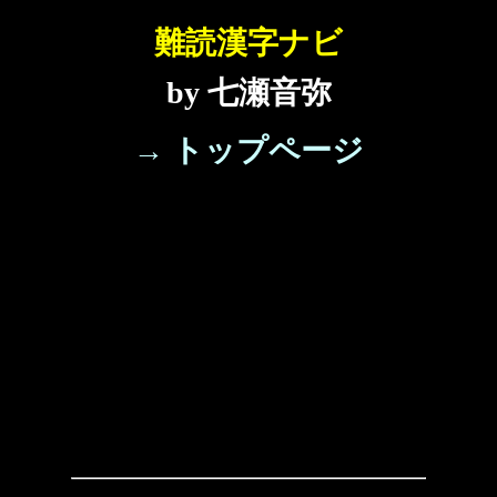
難読漢字ナビ
by 七瀬音弥
→ トップページ