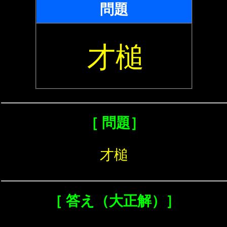
問題
才槌
［ 問題］
才槌
［ 答え（大正解）］