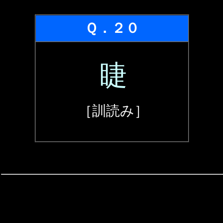
Ｑ．２０
睫
［訓読み］