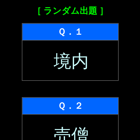
［ ランダム出題 ］
Ｑ．１
境内
Ｑ．２
売僧