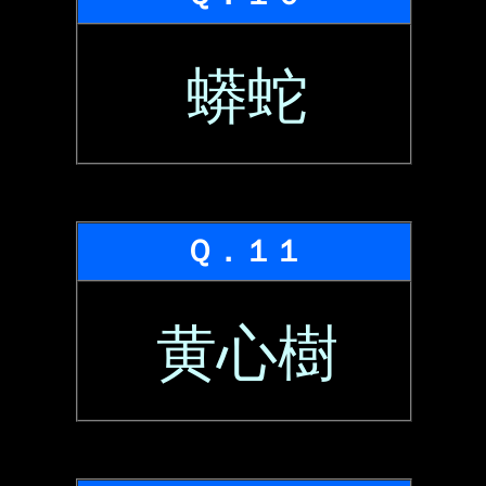
蟒蛇
Ｑ．１１
黄心樹