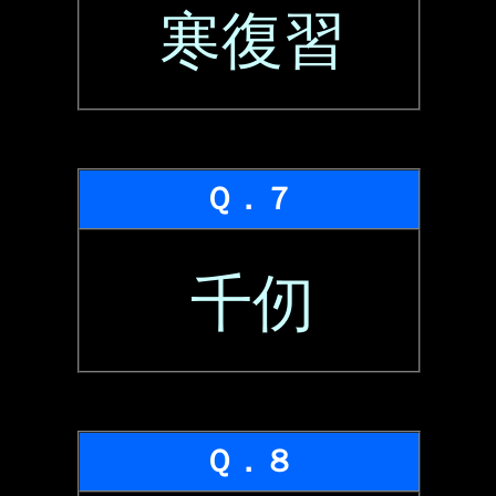
寒復習
Ｑ．７
千仞
Ｑ．８