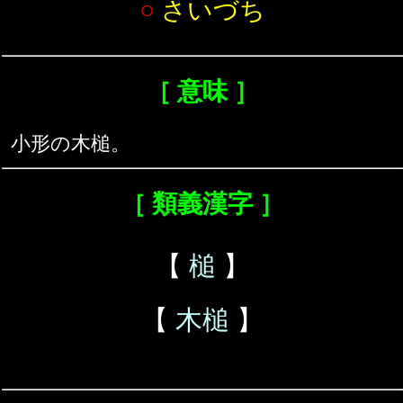
○
さいづち
［ 意味 ］
小形の木槌。
［ 類義漢字 ］
【
槌
】
【
木槌
】