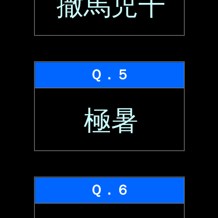
撒馬児干
Ｑ．５
極暑
Ｑ．６