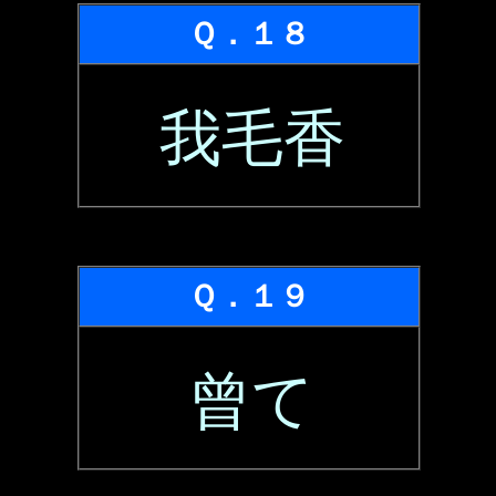
Ｑ．１８
我毛香
Ｑ．１９
曾て