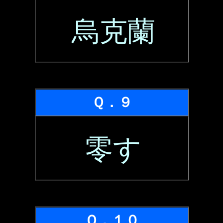
烏克蘭
Ｑ．９
零す
Ｑ．１０