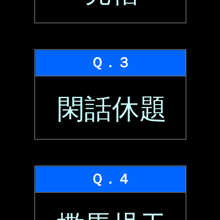
Ｑ．３
閑話休題
Ｑ．４