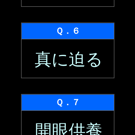
Ｑ．６
真に迫る
Ｑ．７
開眼供養