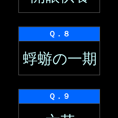
Ｑ．８
蜉蝣の一期
Ｑ．９