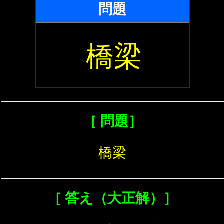
問題
橋梁
［ 問題］
橋梁
［ 答え（大正解）］