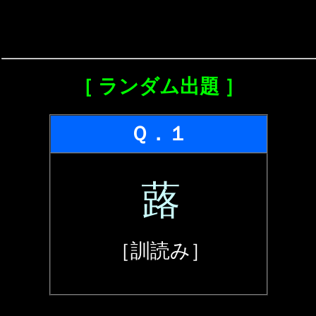
［ ランダム出題 ］
Ｑ．１
蕗
［訓読み］