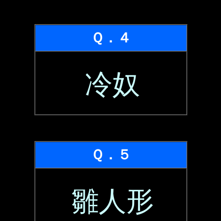
Ｑ．４
冷奴
Ｑ．５
雛人形