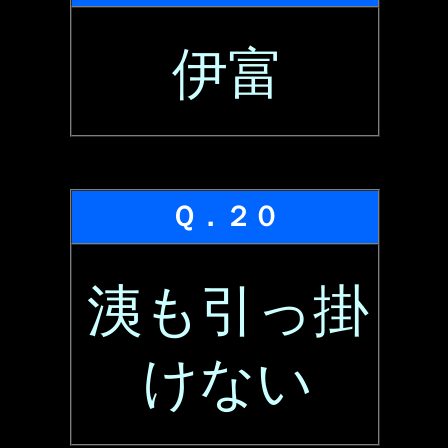
伊富
Ｑ．２０
洟も引っ掛
けない