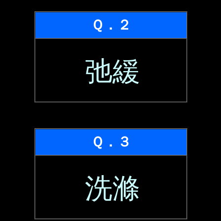
Ｑ．２
弛緩
Ｑ．３
洗滌