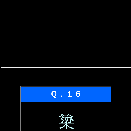
Ｑ．１６
簗