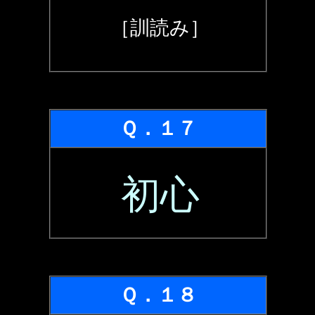
［訓読み］
Ｑ．１７
初心
Ｑ．１８