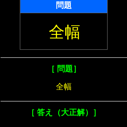
問題
全幅
［ 問題］
全幅
［ 答え（大正解）］