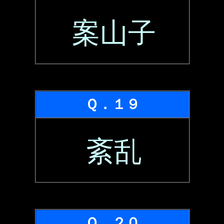
案山子
Ｑ．１９
紊乱
Ｑ．２０