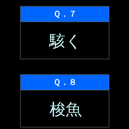
Ｑ．７
駭く
Ｑ．８
梭魚