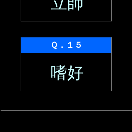
立師
Ｑ．１５
嗜好