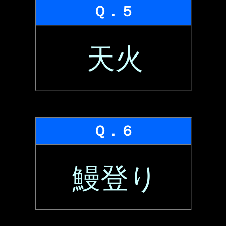
Ｑ．５
天火
Ｑ．６
鰻登り