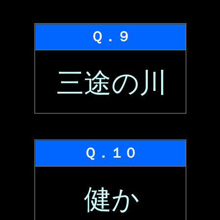
Ｑ．９
三途の川
Ｑ．１０
健か