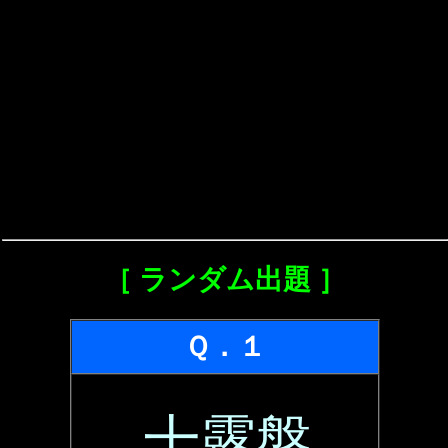
［ ランダム出題 ］
Ｑ．１
十露盤