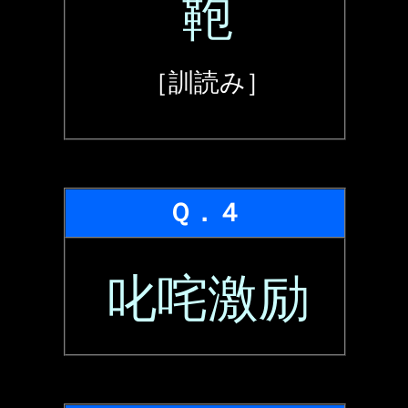
鞄
［訓読み］
Ｑ．４
叱咤激励