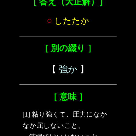
［ 答え（大正解）］
○
したたか
［ 別の綴り ］
【
強か
】
［ 意味 ］
[1] 粘り強くて、圧力になか
なか屈しないこと。