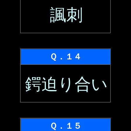
諷刺
Ｑ．１４
鍔迫り合い
Ｑ．１５