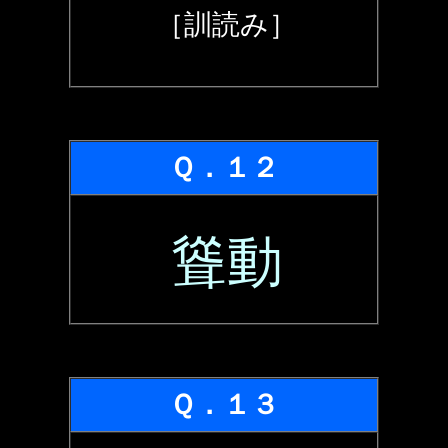
［訓読み］
Ｑ．１２
聳動
Ｑ．１３