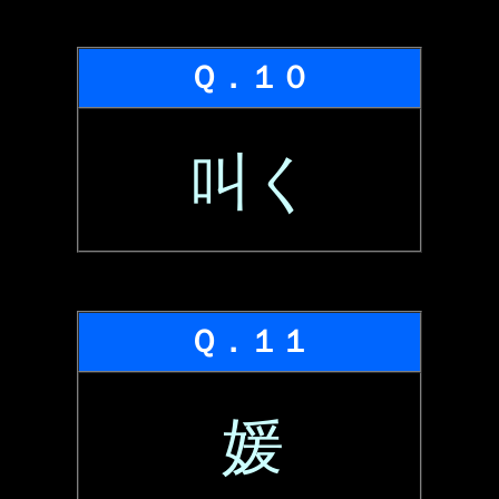
Ｑ．１０
叫く
Ｑ．１１
媛