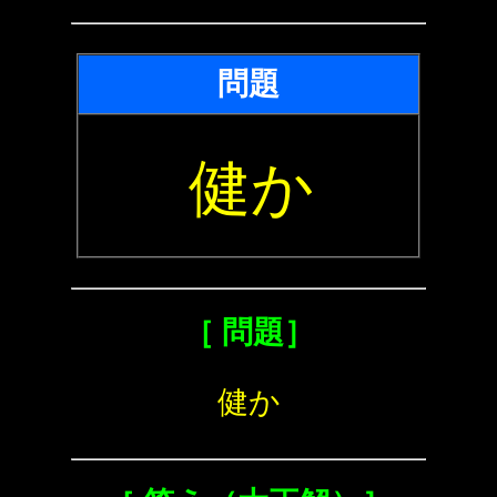
問題
健か
［ 問題］
健か