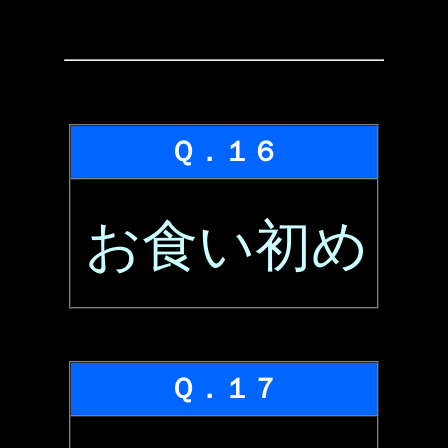
Ｑ．１６
お食い初め
Ｑ．１７