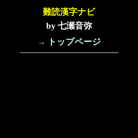
難読漢字ナビ
by 七瀬音弥
→ トップページ