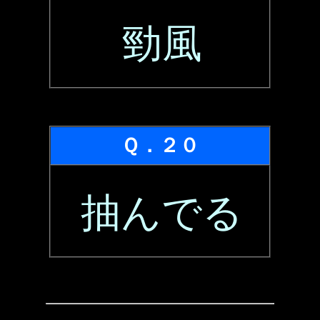
勁風
Ｑ．２０
抽んでる