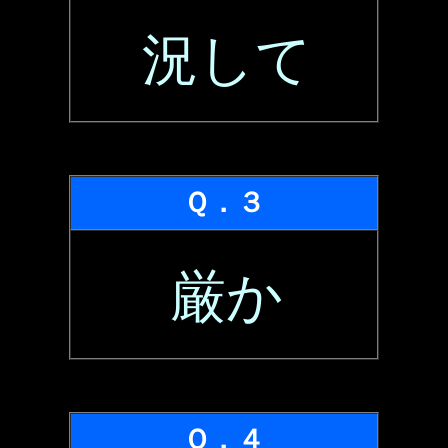
況して
Ｑ．３
厳か
Ｑ．４