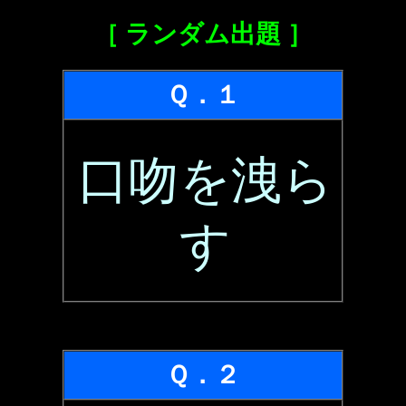
［ ランダム出題 ］
Ｑ．１
口吻を洩ら
す
Ｑ．２