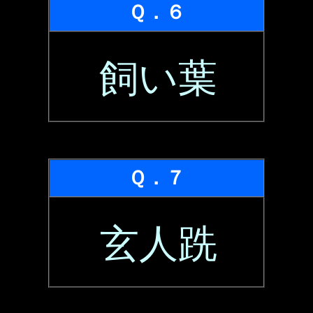
Ｑ．６
飼い葉
Ｑ．７
玄人跣