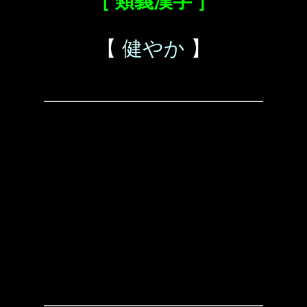
［ 類義漢字 ］
【
健やか
】