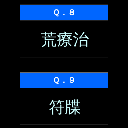
Ｑ．８
荒療治
Ｑ．９
符牒