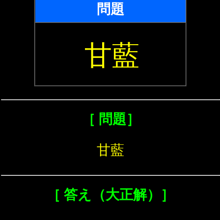
問題
甘藍
［ 問題］
甘藍
［ 答え（大正解）］