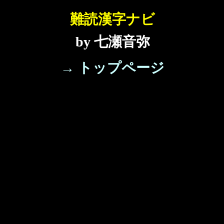
難読漢字ナビ
by 七瀬音弥
→ トップページ