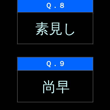
Ｑ．８
素見し
Ｑ．９
尚早