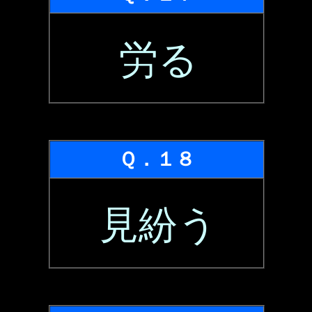
労る
Ｑ．１８
見紛う