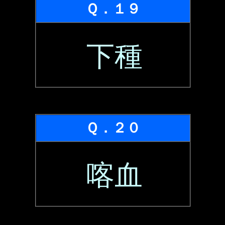
Ｑ．１９
下種
Ｑ．２０
喀血