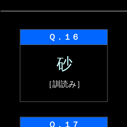
Ｑ．１６
砂
［訓読み］
Ｑ．１７