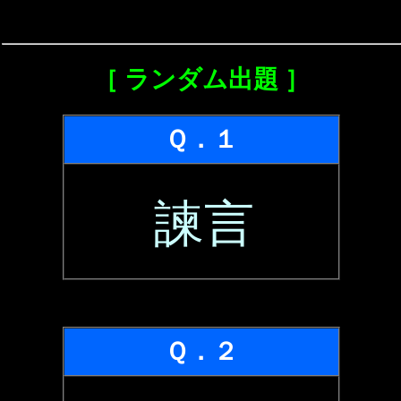
［ ランダム出題 ］
Ｑ．１
諫言
Ｑ．２