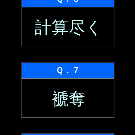
計算尽く
Ｑ．７
褫奪