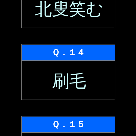
北叟笑む
Ｑ．１４
刷毛
Ｑ．１５