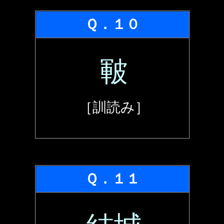
Ｑ．１０
皸
［訓読み］
Ｑ．１１