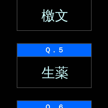
檄文
Ｑ．５
生薬
Ｑ．６