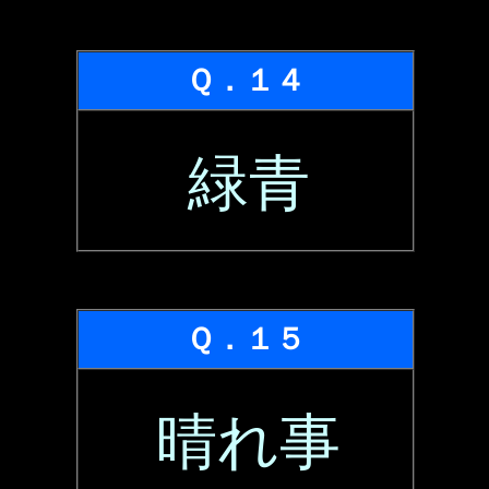
Ｑ．１４
緑青
Ｑ．１５
晴れ事