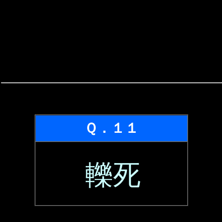
Ｑ．１１
轢死