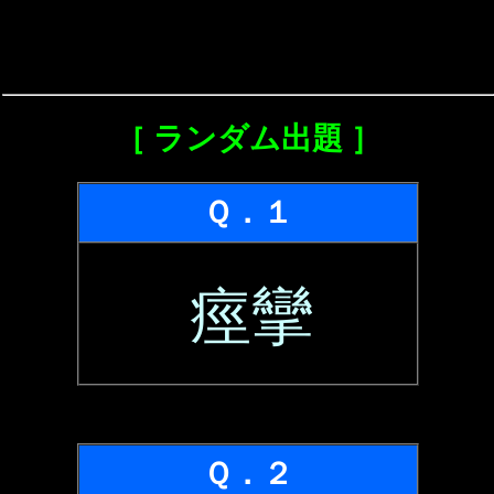
［ ランダム出題 ］
Ｑ．１
痙攣
Ｑ．２