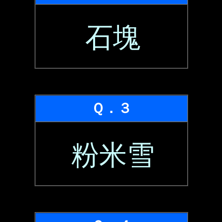
石塊
Ｑ．３
粉米雪