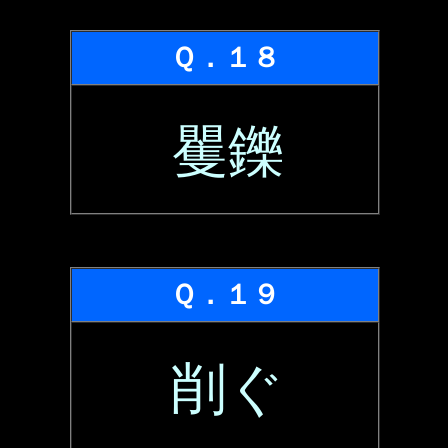
Ｑ．１８
矍鑠
Ｑ．１９
削ぐ