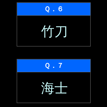
Ｑ．６
竹刀
Ｑ．７
海士