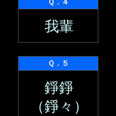
Ｑ．４
我輩
Ｑ．５
錚錚
（錚々）