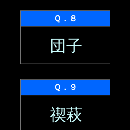
Ｑ．８
団子
Ｑ．９
禊萩