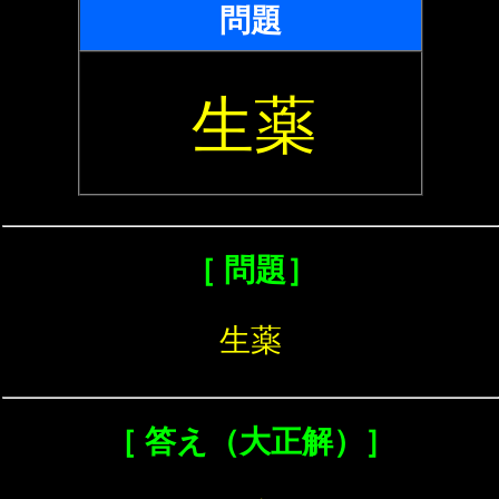
問題
生薬
［ 問題］
生薬
［ 答え（大正解）］