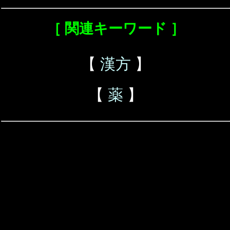
［ 関連キーワード ］
【
漢方
】
【
薬
】