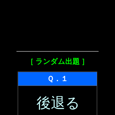
［ ランダム出題 ］
Ｑ．１
後退る