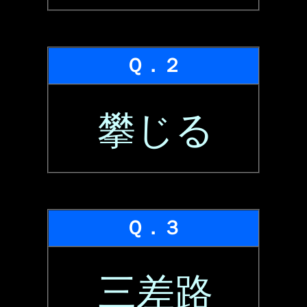
Ｑ．２
攀じる
Ｑ．３
三差路