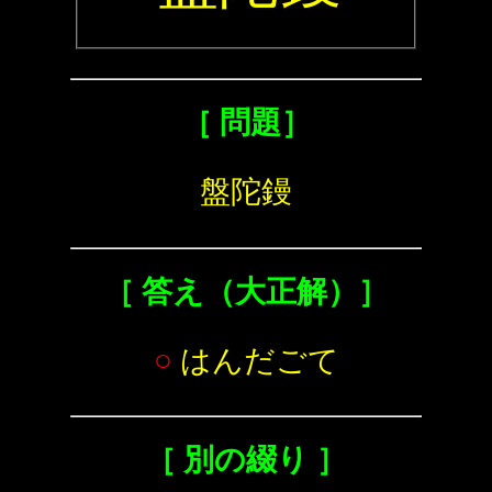
［ 問題］
盤陀鏝
［ 答え（大正解）］
○
はんだごて
［ 別の綴り ］