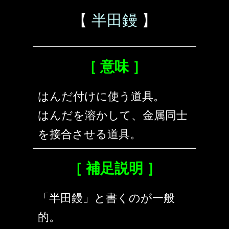
【
半田鏝
】
［ 意味 ］
はんだ付けに使う道具。
はんだを溶かして、金属同士
を接合させる道具。
［ 補足説明 ］
「半田鏝」と書くのが一般
的。