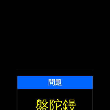
問題
盤陀鏝