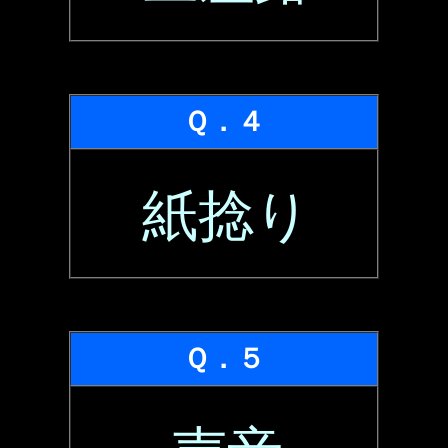
Ｑ．４
紙捻り
Ｑ．５