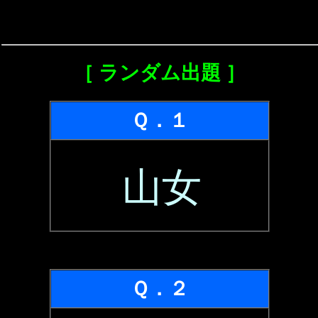
［ ランダム出題 ］
Ｑ．１
山女
Ｑ．２