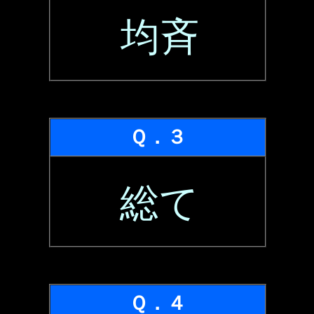
均斉
Ｑ．３
総て
Ｑ．４