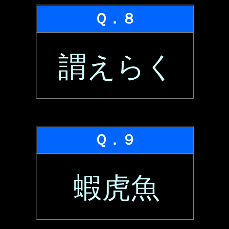
Ｑ．８
謂えらく
Ｑ．９
蝦虎魚