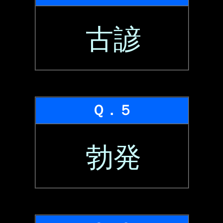
古諺
Ｑ．５
勃発