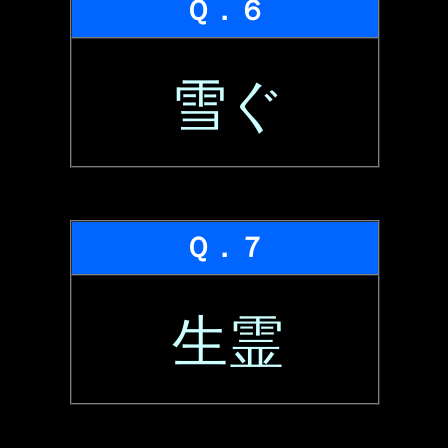
Ｑ．６
雪ぐ
Ｑ．７
生霊