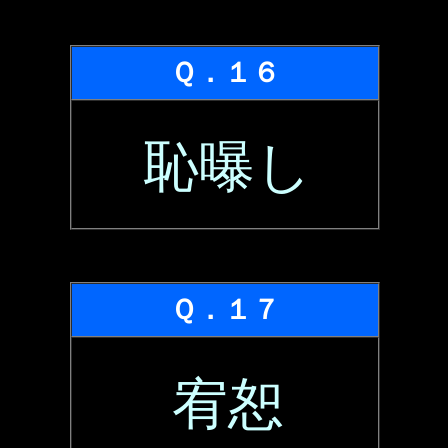
Ｑ．１６
恥曝し
Ｑ．１７
宥恕