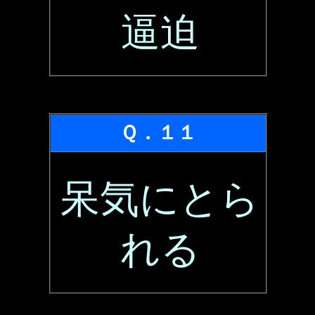
逼迫
Ｑ．１１
呆気にとら
れる