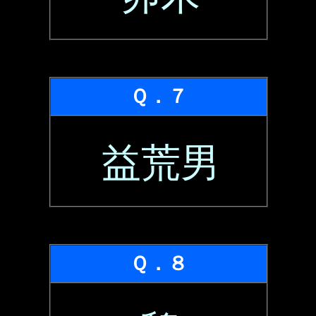
Ｑ．７
益荒男
Ｑ．８