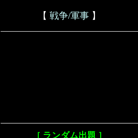
【
戦争/軍事
】
［ ランダム出題 ］