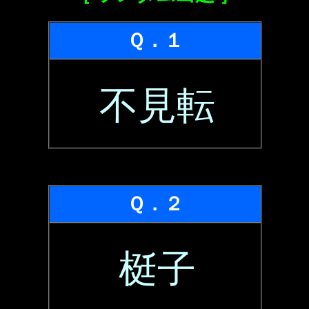
Ｑ．１
不見転
Ｑ．２
梃子