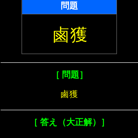
問題
鹵獲
［ 問題］
鹵獲
［ 答え（大正解）］