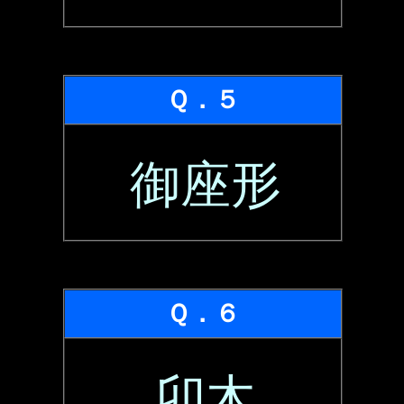
Ｑ．５
御座形
Ｑ．６
卯木