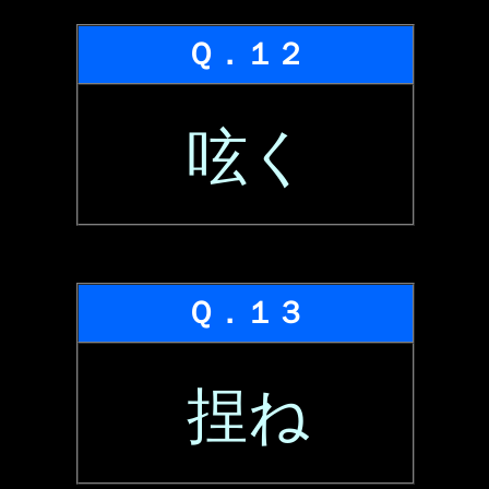
Ｑ．１２
呟く
Ｑ．１３
捏ね