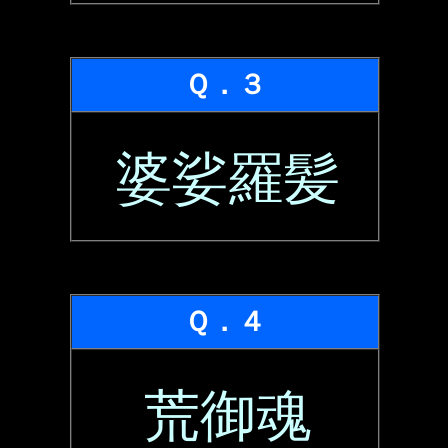
Ｑ．３
婆娑羅髪
Ｑ．４
荒御魂