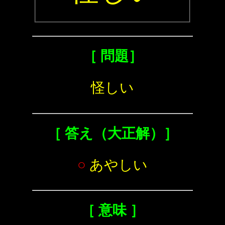
［ 問題］
怪しい
［ 答え（大正解）］
○
あやしい
［ 意味 ］