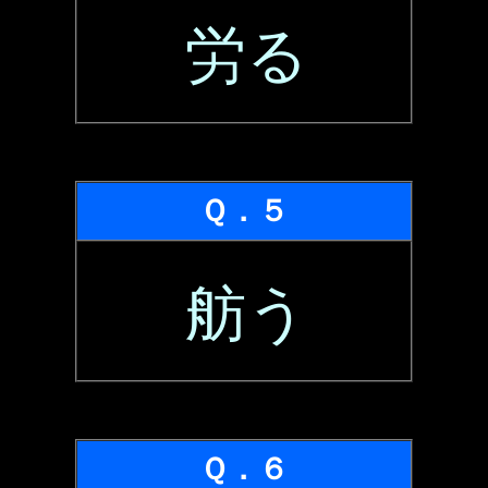
労る
Ｑ．５
舫う
Ｑ．６