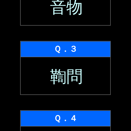
音物
Ｑ．３
鞫問
Ｑ．４