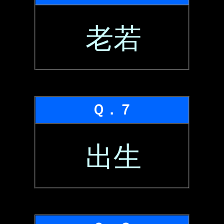
老若
Ｑ．７
出生