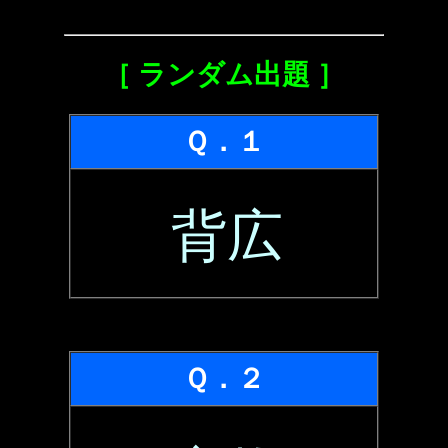
［ ランダム出題 ］
Ｑ．１
背広
Ｑ．２