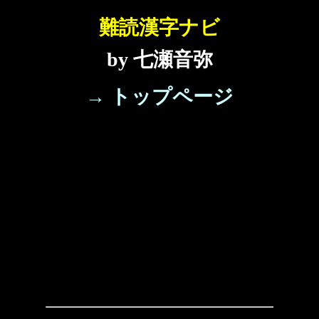
難読漢字ナビ
by 七瀬音弥
→ トップページ