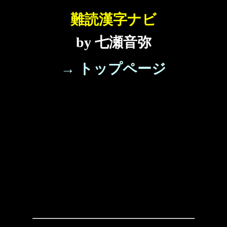
難読漢字ナビ
by 七瀬音弥
→ トップページ