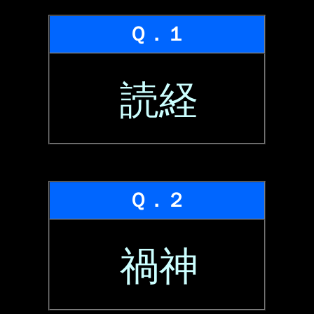
Ｑ．１
読経
Ｑ．２
禍神