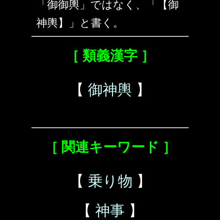
「御御輿」ではなく、「【御
神輿】」と書く。
［ 類義漢字 ］
【
御神輿
】
［ 関連キーワード ］
【
乗り物
】
【
神事
】