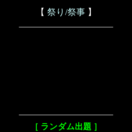
【
祭り/祭事
】
［ ランダム出題 ］