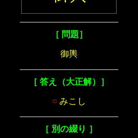
［ 問題］
御輿
［ 答え（大正解）］
○
みこし
［ 別の綴り ］