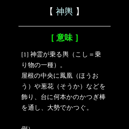
【
神輿
】
［ 意味 ］
[1] 神霊が乗る輿（こし＝乗
り物の一種）。
屋根の中央に鳳凰（ほうお
う）や葱花（そうか）などを
飾り、台に何本かのかつぎ棒
を通し、大勢でかつぐ。
例）