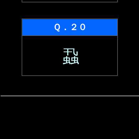
Ｑ．２０
蝨