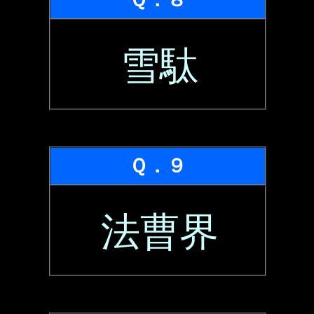
雪駄
Ｑ．９
法曹界