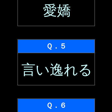
愛嬌
Ｑ．５
言い逸れる
Ｑ．６