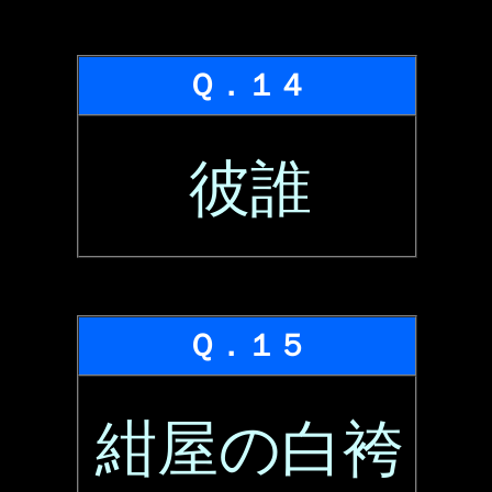
Ｑ．１４
彼誰
Ｑ．１５
紺屋の白袴