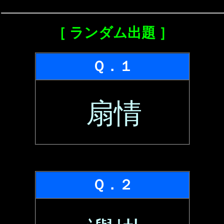
［ ランダム出題 ］
Ｑ．１
扇情
Ｑ．２