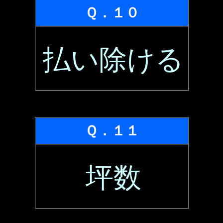
Ｑ．１０
払い除ける
Ｑ．１１
坪数