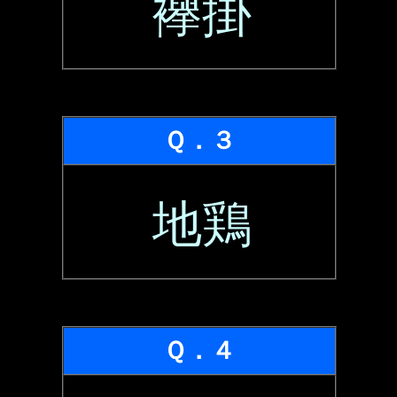
襷掛
Ｑ．３
地鶏
Ｑ．４