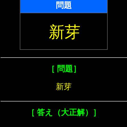
問題
新芽
［ 問題］
新芽
［ 答え（大正解）］