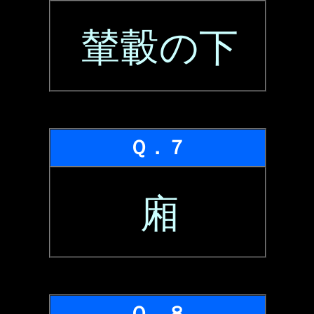
輦轂の下
Ｑ．７
廂
Ｑ．８