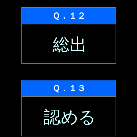
Ｑ．１２
総出
Ｑ．１３
認める