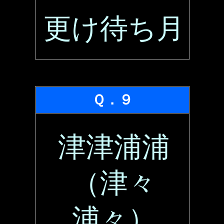
更け待ち月
Ｑ．９
津津浦浦
（津々
浦々）