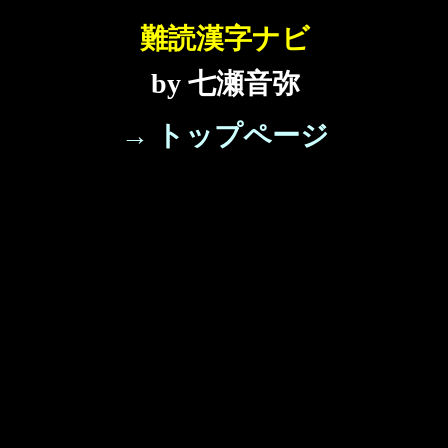
難読漢字ナビ
by 七瀬音弥
→ トップページ