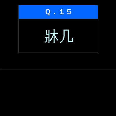
Ｑ．１５
牀几