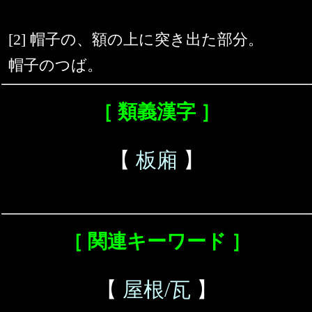
[2] 帽子の、額の上に突き出た部分。
帽子のつば。
［ 類義漢字 ］
【
板廂
】
［ 関連キーワード ］
【
屋根/瓦
】