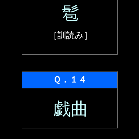
髱
［訓読み］
Ｑ．１４
戯曲