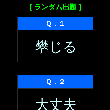
［ ランダム出題 ］
Ｑ．１
攀じる
Ｑ．２
大丈夫