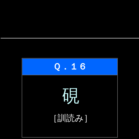
Ｑ．１６
硯
［訓読み］