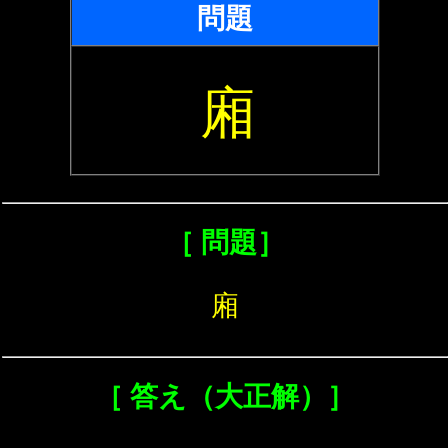
問題
廂
［ 問題］
廂
［ 答え（大正解）］