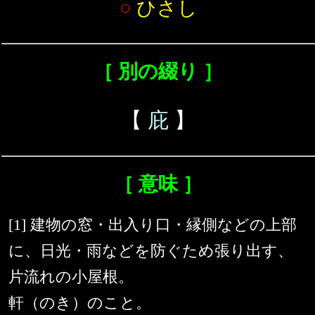
○
ひさし
［ 別の綴り ］
【
庇
】
［ 意味 ］
[1] 建物の窓・出入り口・縁側などの上部
に、日光・雨などを防ぐため張り出す、
片流れの小屋根。
軒（のき）のこと。