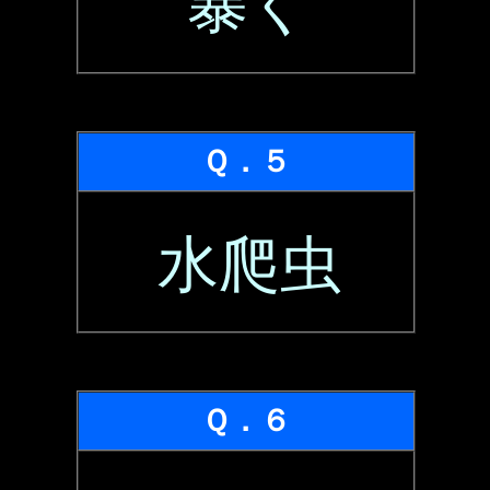
暴く
Ｑ．５
水爬虫
Ｑ．６