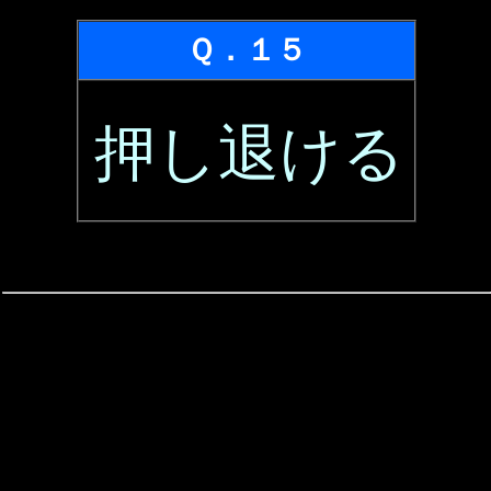
Ｑ．１５
押し退ける