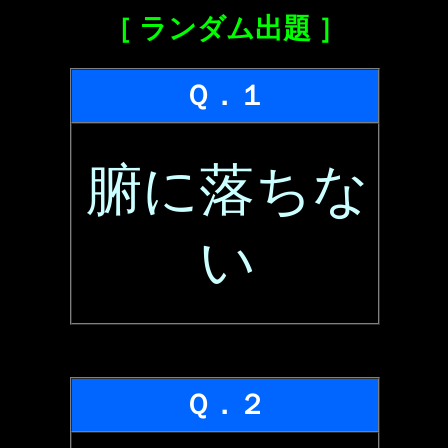
［ ランダム出題 ］
Ｑ．１
腑に落ちな
い
Ｑ．２