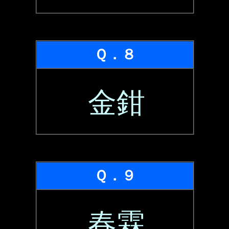
Ｑ．８
金鉗
Ｑ．９
春霖