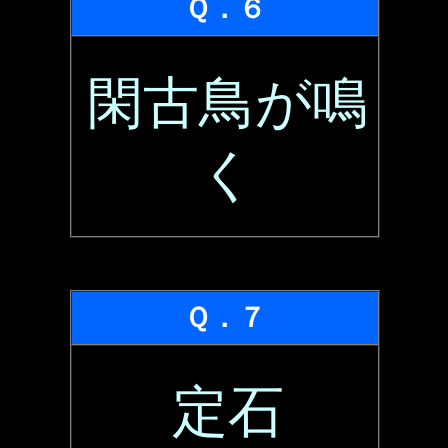
Ｑ．６
閑古鳥が鳴
く
Ｑ．７
定石