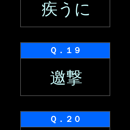
疾うに
Ｑ．１９
邀撃
Ｑ．２０