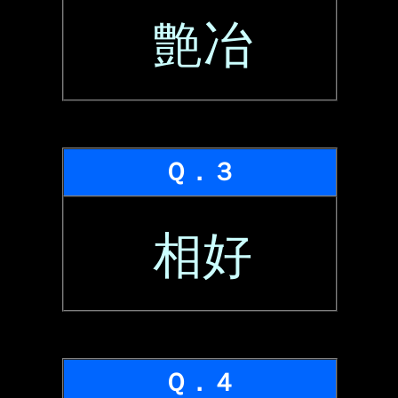
艶冶
Ｑ．３
相好
Ｑ．４