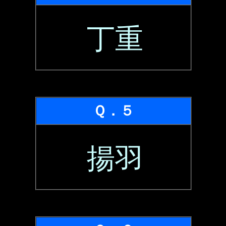
丁重
Ｑ．５
揚羽