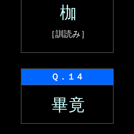
枷
［訓読み］
Ｑ．１４
畢竟