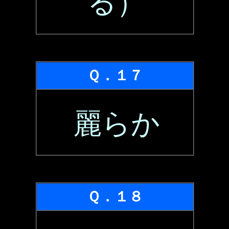
る）
Ｑ．１７
麗らか
Ｑ．１８