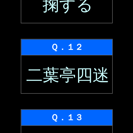
掬する
Ｑ．１２
二葉亭四迷
Ｑ．１３