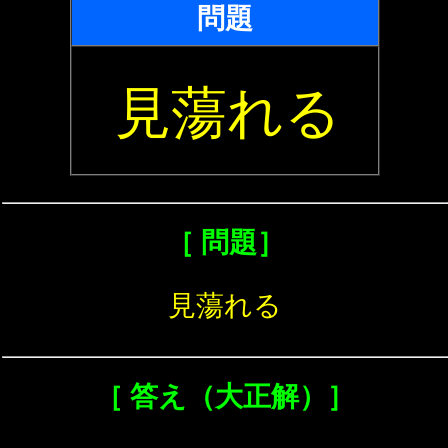
問題
見蕩れる
［ 問題］
見蕩れる
［ 答え（大正解）］