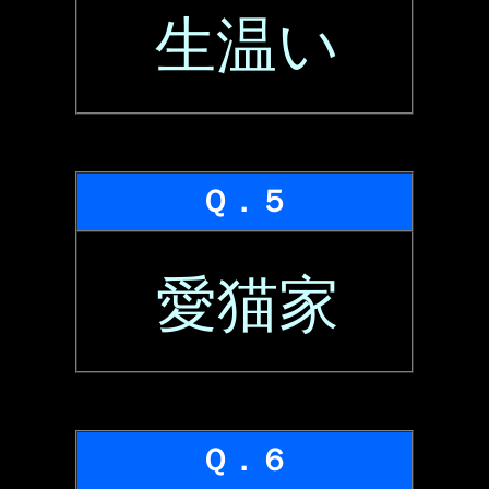
生温い
Ｑ．５
愛猫家
Ｑ．６