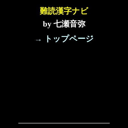
難読漢字ナビ
by 七瀬音弥
→ トップページ