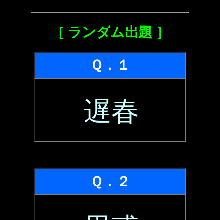
［ ランダム出題 ］
Ｑ．１
遅春
Ｑ．２