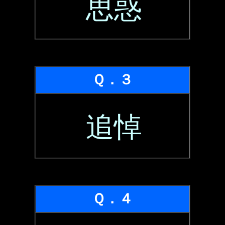
思惑
Ｑ．３
追悼
Ｑ．４