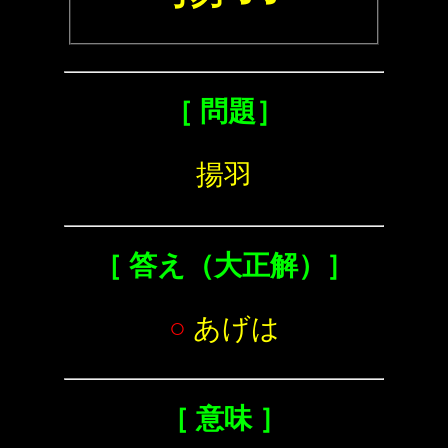
［ 問題］
揚羽
［ 答え（大正解）］
○
あげは
［ 意味 ］