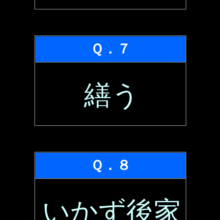
Ｑ．７
繕う
Ｑ．８
いかず後家