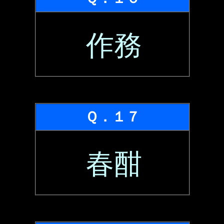
作務
Ｑ．１７
春酣