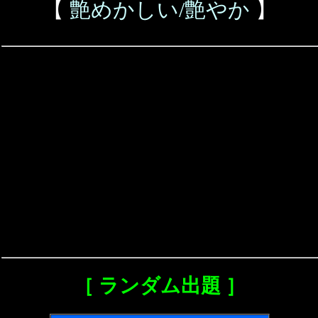
【
艶めかしい/艶やか
】
［ ランダム出題 ］