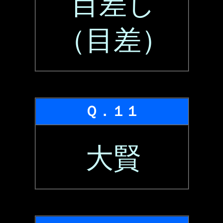
目差し
（目差）
Ｑ．１１
大賢