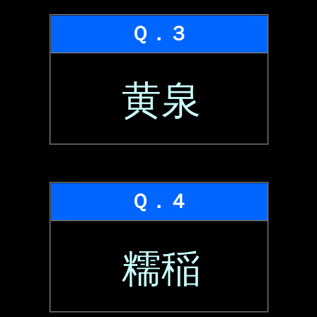
Ｑ．３
黄泉
Ｑ．４
糯稲