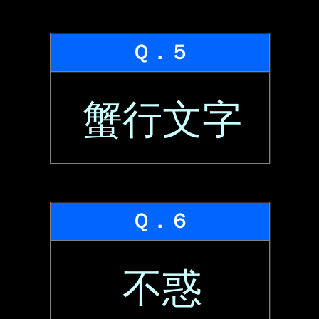
Ｑ．５
蟹行文字
Ｑ．６
不惑