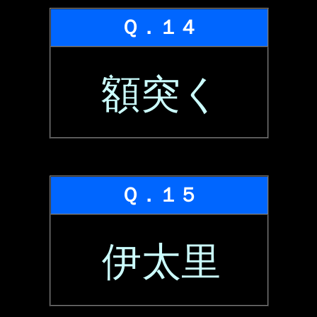
Ｑ．１４
額突く
Ｑ．１５
伊太里