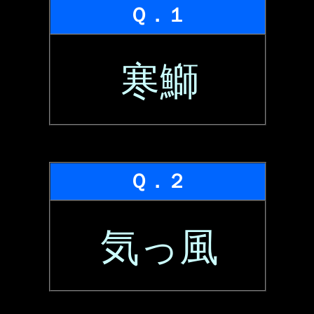
Ｑ．１
寒鰤
Ｑ．２
気っ風