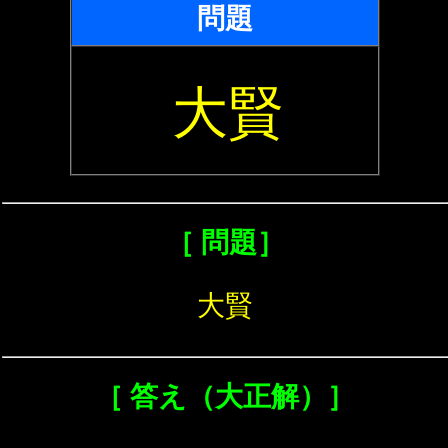
問題
大賢
［ 問題］
大賢
［ 答え（大正解）］