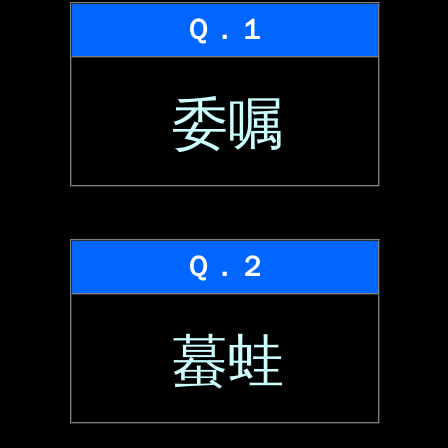
Ｑ．１
委嘱
Ｑ．２
蟇蛙