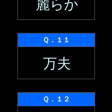
麗らか
Ｑ．１１
万夫
Ｑ．１２