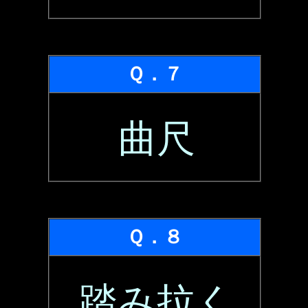
Ｑ．７
曲尺
Ｑ．８
踏み拉く