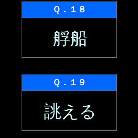
Ｑ．１８
艀船
Ｑ．１９
誂える