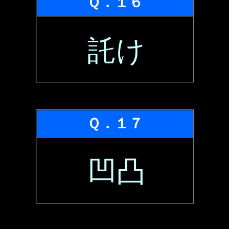
Ｑ．１６
託け
Ｑ．１７
凹凸