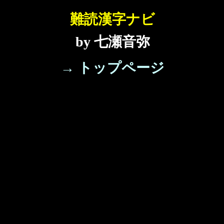
難読漢字ナビ
by 七瀬音弥
→ トップページ