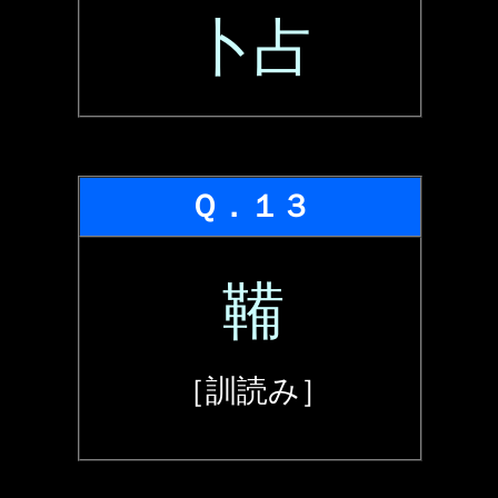
卜占
Ｑ．１３
鞴
［訓読み］