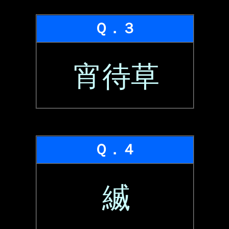
Ｑ．３
宵待草
Ｑ．４
縅