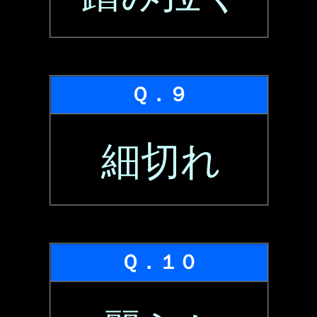
Ｑ．９
細切れ
Ｑ．１０