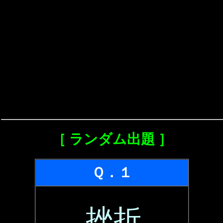
［ ランダム出題 ］
Ｑ．１
挫折