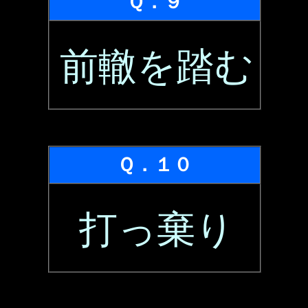
Ｑ．９
前轍を踏む
Ｑ．１０
打っ棄り