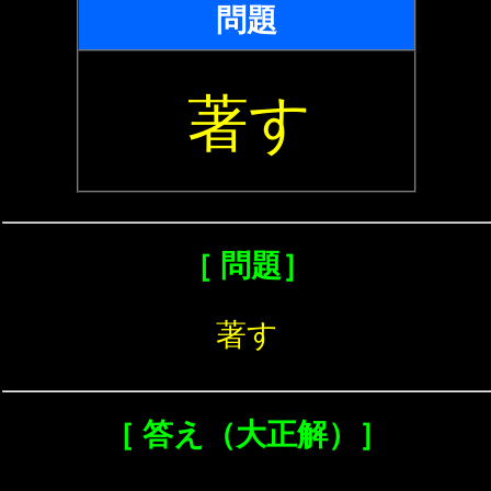
問題
著す
［ 問題］
著す
［ 答え（大正解）］