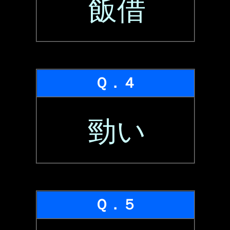
飯借
Ｑ．４
勁い
Ｑ．５