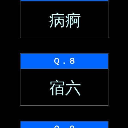
病痾
Ｑ．８
宿六