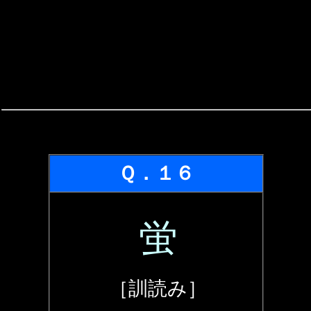
Ｑ．１６
蛍
［訓読み］