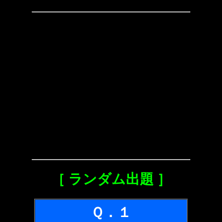
［ ランダム出題 ］
Ｑ．１