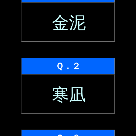
金泥
Ｑ．２
寒凪