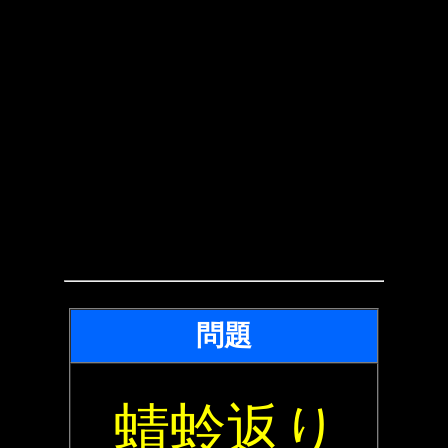
問題
蜻蛉返り