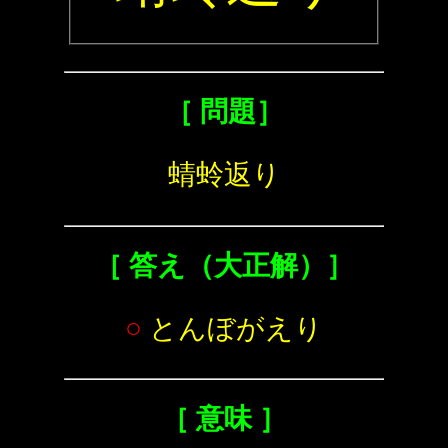
［ 問題］
蜻蛉返り
［ 答え（大正解）］
○
とんぼがえり
［ 意味 ］