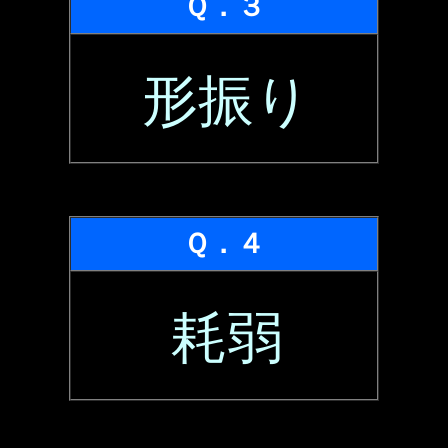
Ｑ．３
形振り
Ｑ．４
耗弱