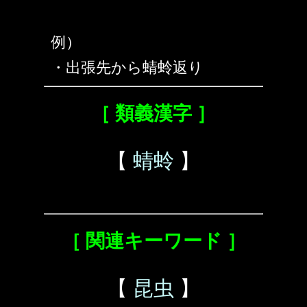
例）
・出張先から蜻蛉返り
［ 類義漢字 ］
【
蜻蛉
】
［ 関連キーワード ］
【
昆虫
】