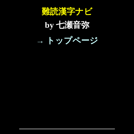
難読漢字ナビ
by 七瀬音弥
→ トップページ