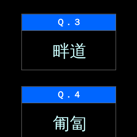
Ｑ．３
畔道
Ｑ．４
匍匐