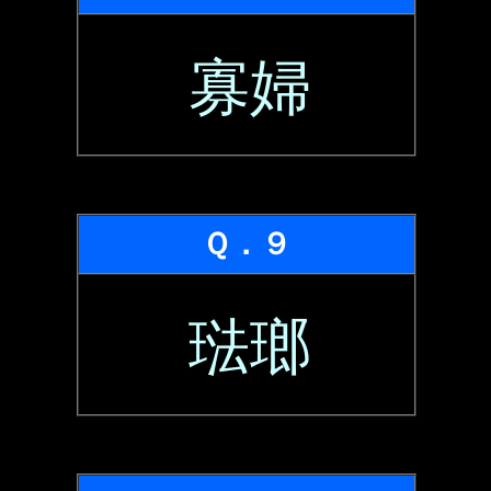
寡婦
Ｑ．９
琺瑯