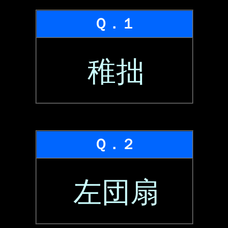
Ｑ．１
稚拙
Ｑ．２
左団扇