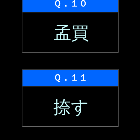
Ｑ．１０
孟買
Ｑ．１１
捺す