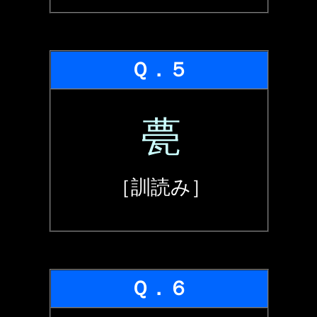
Ｑ．５
甍
［訓読み］
Ｑ．６