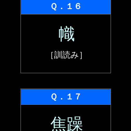
Ｑ．１６
幟
［訓読み］
Ｑ．１７
焦躁