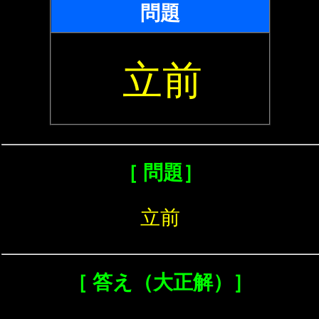
問題
立前
［ 問題］
立前
［ 答え（大正解）］