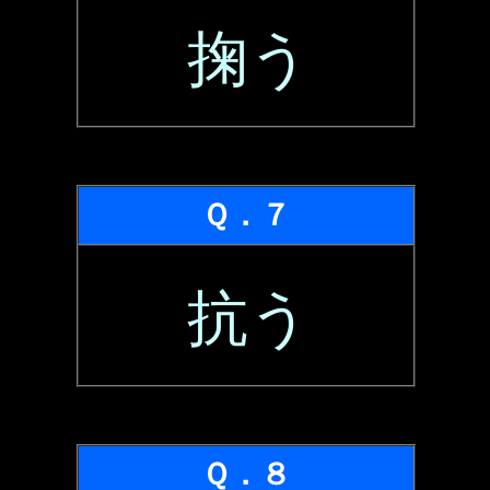
掬う
Ｑ．７
抗う
Ｑ．８