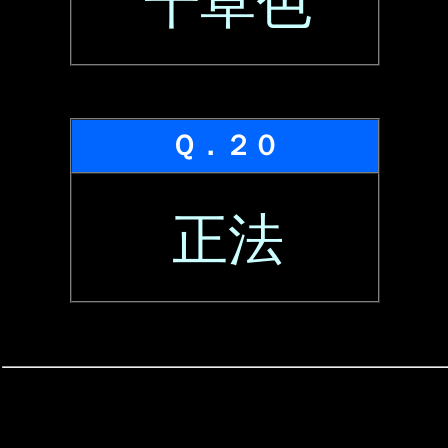
千草色
Ｑ．２０
正法