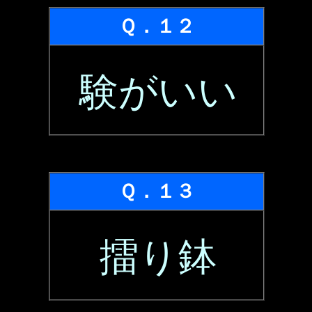
Ｑ．１２
験がいい
Ｑ．１３
擂り鉢