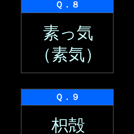
Ｑ．８
素っ気
（素気）
Ｑ．９
枳殻