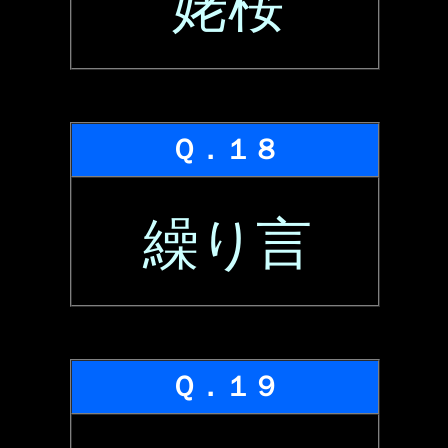
姥桜
Ｑ．１８
繰り言
Ｑ．１９