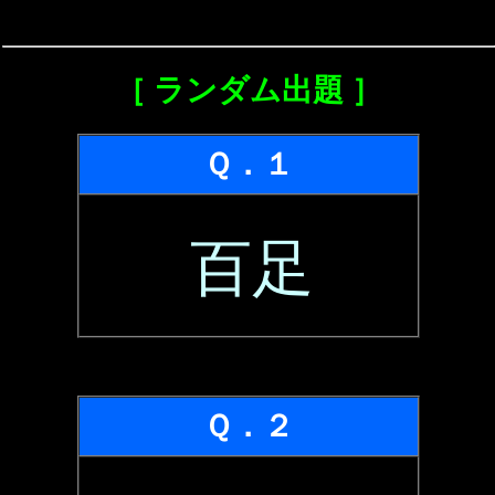
［ ランダム出題 ］
Ｑ．１
百足
Ｑ．２