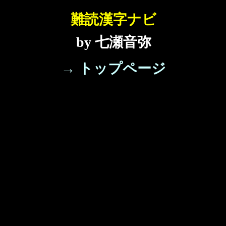
難読漢字ナビ
by 七瀬音弥
→ トップページ