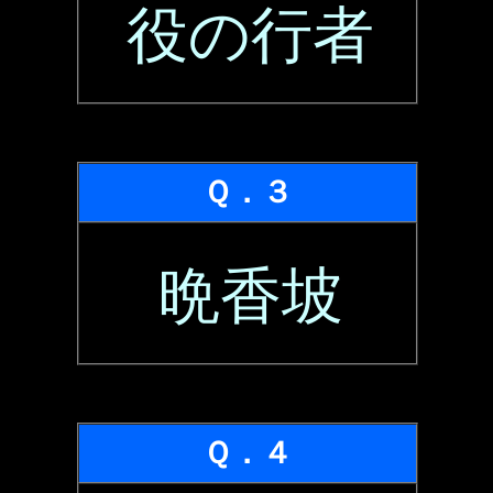
役の行者
Ｑ．３
晩香坡
Ｑ．４