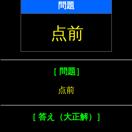
問題
点前
［ 問題］
点前
［ 答え（大正解）］