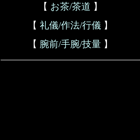
【
お茶/茶道
】
【
礼儀/作法/行儀
】
【
腕前/手腕/技量
】