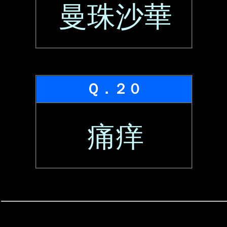
曼珠沙華
Ｑ．２０
痛痒