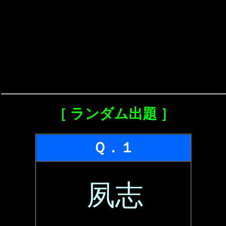
［ ランダム出題 ］
Ｑ．１
夙志