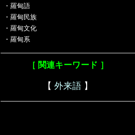
・羅甸語
・羅甸民族
・羅甸文化
・羅甸系
［ 関連キーワード ］
【
外来語
】