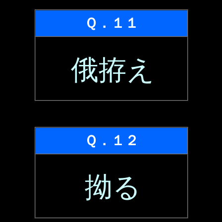
Ｑ．１１
俄拵え
Ｑ．１２
拗る