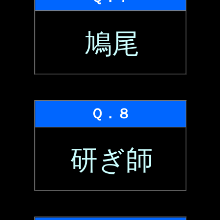
鳩尾
Ｑ．８
研ぎ師