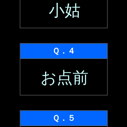
小姑
Ｑ．４
お点前
Ｑ．５