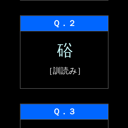
Ｑ．２
硲
［訓読み］
Ｑ．３