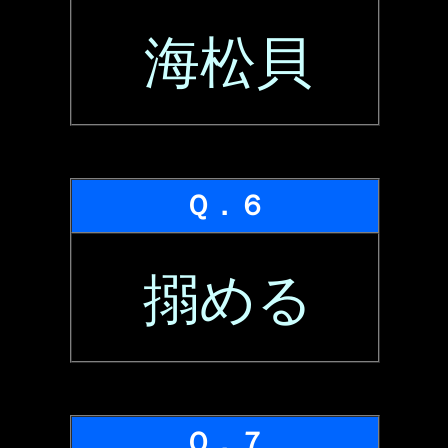
海松貝
Ｑ．６
搦める
Ｑ．７