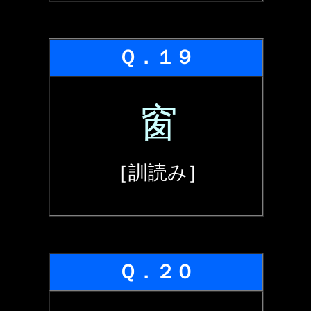
Ｑ．１９
窗
［訓読み］
Ｑ．２０