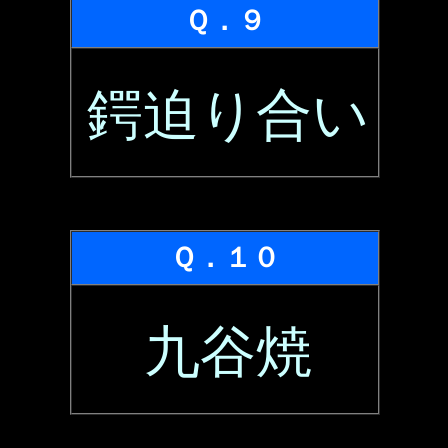
Ｑ．９
鍔迫り合い
Ｑ．１０
九谷焼