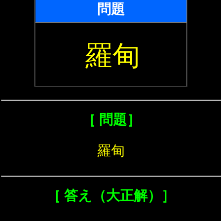
問題
羅甸
［ 問題］
羅甸
［ 答え（大正解）］