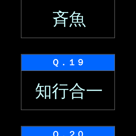
斉魚
Ｑ．１９
知行合一
Ｑ．２０