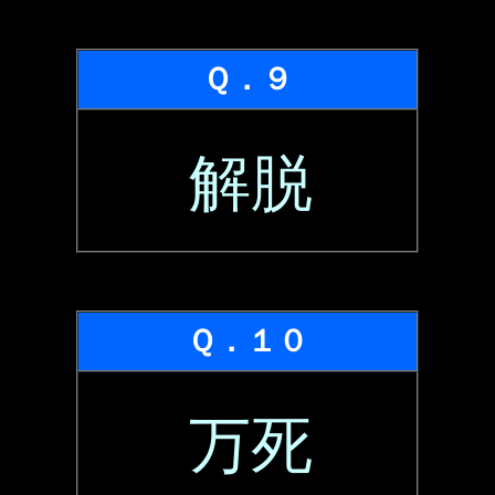
Ｑ．９
解脱
Ｑ．１０
万死