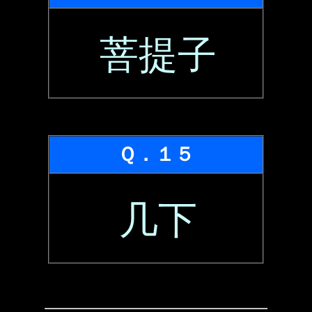
菩提子
Ｑ．１５
几下