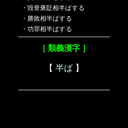
・毀誉褒貶相半ばする
・勝敗相半ばする
・功罪相半ばする
［ 類義漢字 ］
【
半ば
】