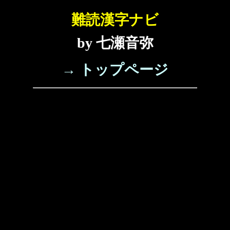
難読漢字ナビ
by 七瀬音弥
→ トップページ