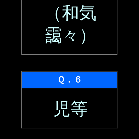
（和気
靄々）
Ｑ．６
児等