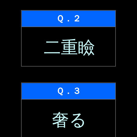
Ｑ．２
二重瞼
Ｑ．３
奢る