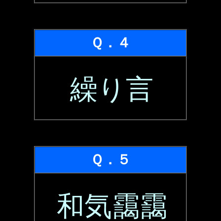
Ｑ．４
繰り言
Ｑ．５
和気靄靄