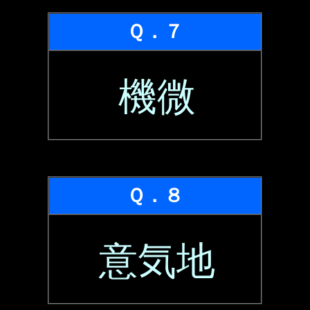
Ｑ．７
機微
Ｑ．８
意気地