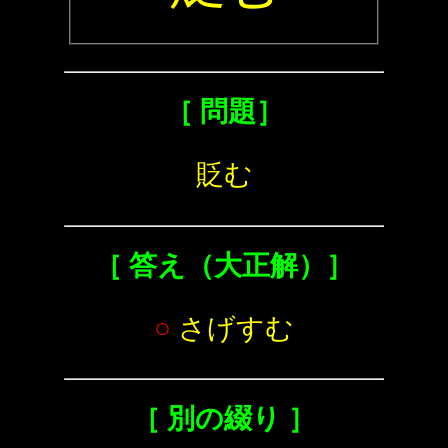
［ 問題］
貶む
［ 答え（大正解）］
○
さげすむ
［ 別の綴り ］