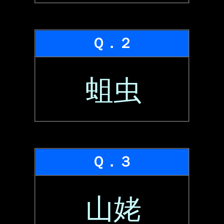
Ｑ．２
蛆虫
Ｑ．３
山姥