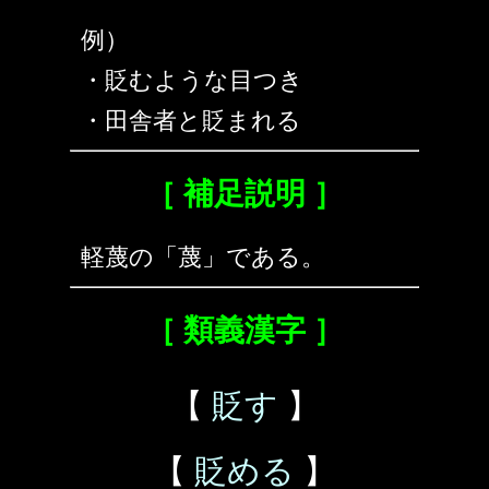
例）
・貶むような目つき
・田舎者と貶まれる
［ 補足説明 ］
軽蔑の「蔑」である。
［ 類義漢字 ］
【
貶す
】
【
貶める
】