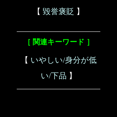
【
毀誉褒貶
】
［ 関連キーワード ］
【
いやしい/身分が低
い/下品
】