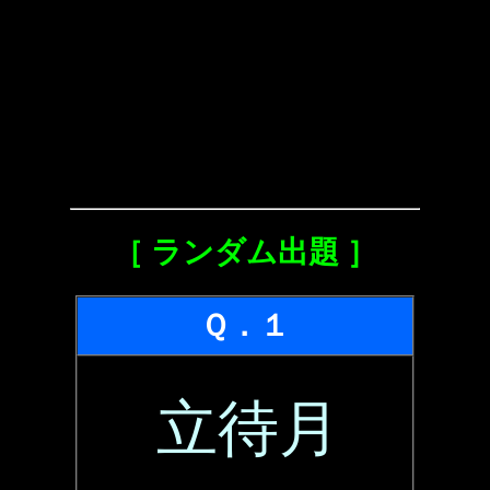
［ ランダム出題 ］
Ｑ．１
立待月