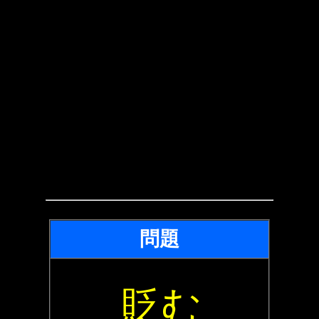
問題
貶む