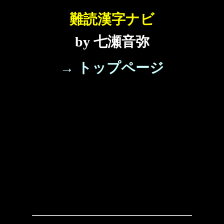
難読漢字ナビ
by 七瀬音弥
→ トップページ