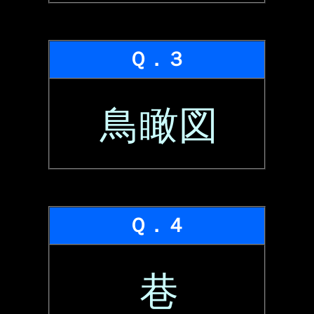
Ｑ．３
鳥瞰図
Ｑ．４
巷