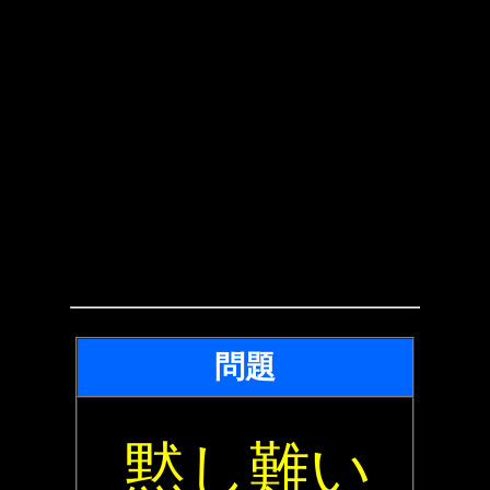
問題
黙し難い