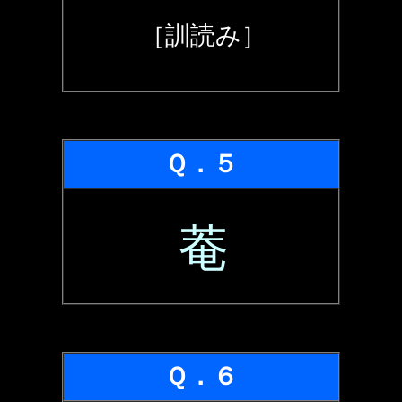
［訓読み］
Ｑ．５
菴
Ｑ．６