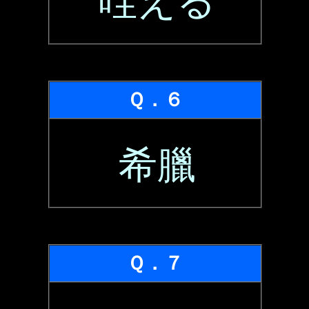
咥える
Ｑ．６
希臘
Ｑ．７