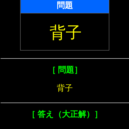
問題
背子
［ 問題］
背子
［ 答え（大正解）］