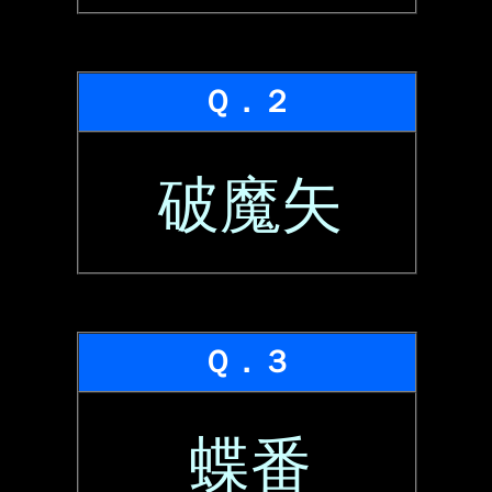
Ｑ．２
破魔矢
Ｑ．３
蝶番