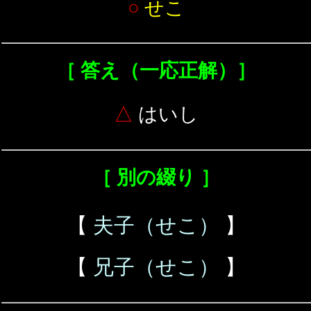
○
せこ
［ 答え（一応正解）］
△
はいし
［ 別の綴り ］
【
夫子（せこ）
】
【
兄子（せこ）
】