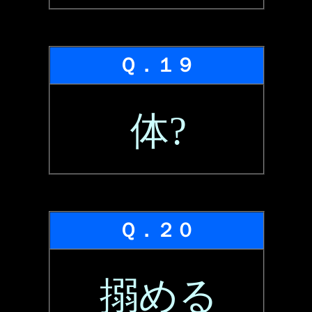
Ｑ．１９
体?
Ｑ．２０
搦める