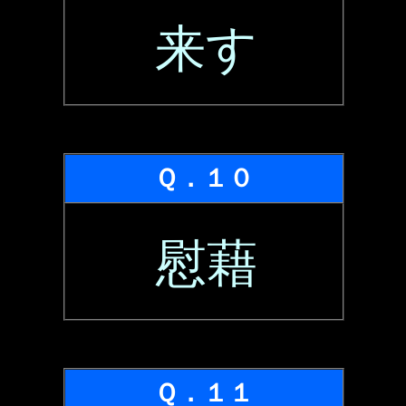
来す
Ｑ．１０
慰藉
Ｑ．１１