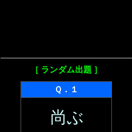
［ ランダム出題 ］
Ｑ．１
尚ぶ