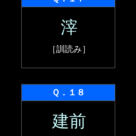
滓
［訓読み］
Ｑ．１８
建前