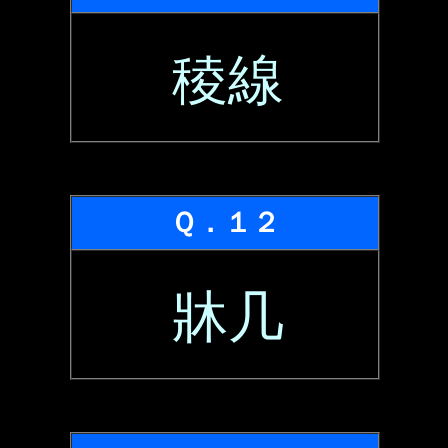
稜線
Ｑ．１２
牀几