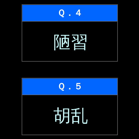
Ｑ．４
陋習
Ｑ．５
胡乱