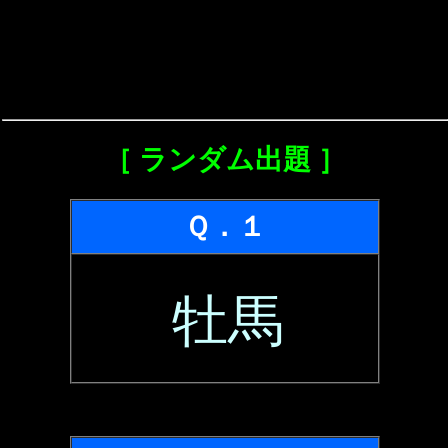
［ ランダム出題 ］
Ｑ．１
牡馬