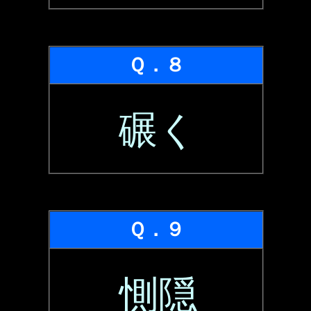
Ｑ．８
碾く
Ｑ．９
惻隠