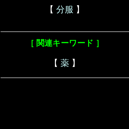
【
分服
】
［ 関連キーワード ］
【
薬
】