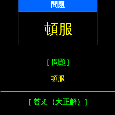
問題
頓服
［ 問題］
頓服
［ 答え（大正解）］