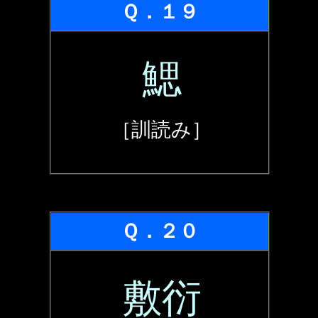
Ｑ．１９
鰓
［訓読み］
Ｑ．２０
敷衍