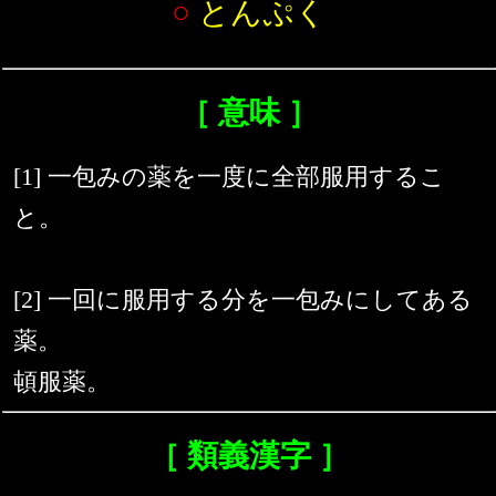
○
とんぷく
［ 意味 ］
[1] 一包みの薬を一度に全部服用するこ
と。
[2] 一回に服用する分を一包みにしてある
薬。
頓服薬。
［ 類義漢字 ］