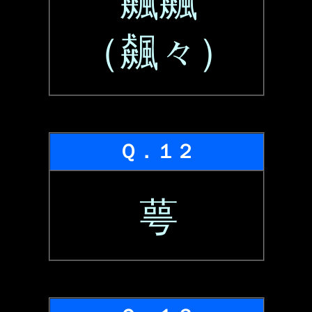
飆飆
（飆々）
Ｑ．１２
萼