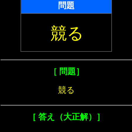
問題
競る
［ 問題］
競る
［ 答え（大正解）］