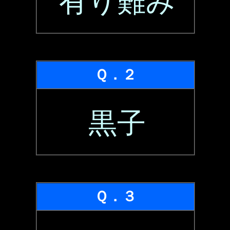
有り難み
Ｑ．２
黒子
Ｑ．３