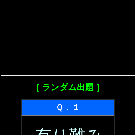
［ ランダム出題 ］
Ｑ．１