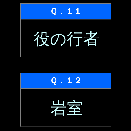
Ｑ．１１
役の行者
Ｑ．１２
岩室