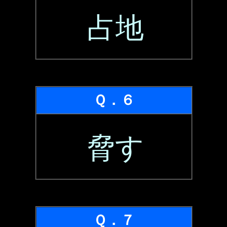
占地
Ｑ．６
脅す
Ｑ．７