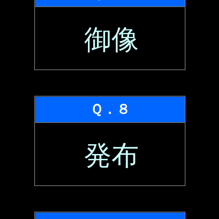
御像
Ｑ．８
発布