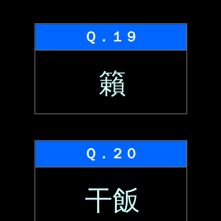
Ｑ．１９
籟
Ｑ．２０
干飯