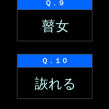
Ｑ．９
瞽女
Ｑ．１０
詼れる