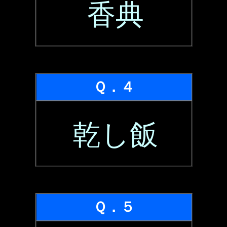
香典
Ｑ．４
乾し飯
Ｑ．５