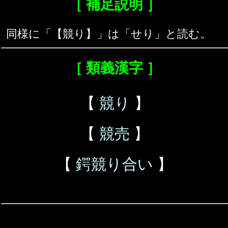
［ 補足説明 ］
同様に「【競り】」は「せり」と読む。
［ 類義漢字 ］
【
競り
】
【
競売
】
【
鍔競り合い
】