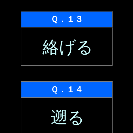
Ｑ．１３
絡げる
Ｑ．１４
遡る