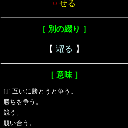
○
せる
［ 別の綴り ］
【
糶る
】
［ 意味 ］
[1] 互いに勝とうと争う。
勝ちを争う。
競う。
競い合う。