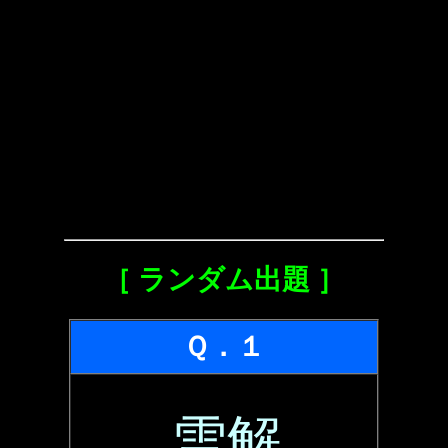
［ ランダム出題 ］
Ｑ．１
雪解