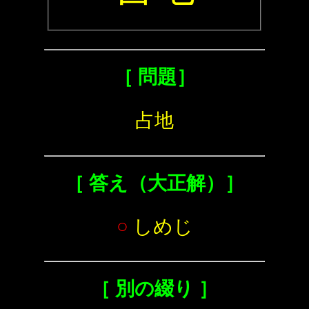
［ 問題］
占地
［ 答え（大正解）］
○
しめじ
［ 別の綴り ］