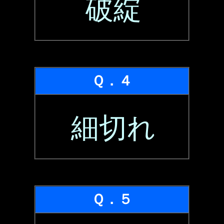
破綻
Ｑ．４
細切れ
Ｑ．５