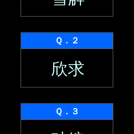
Ｑ．２
欣求
Ｑ．３