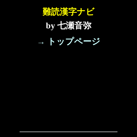
難読漢字ナビ
by 七瀬音弥
→ トップページ