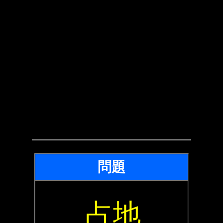
問題
占地