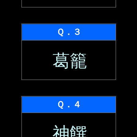
Ｑ．３
葛籠
Ｑ．４
神饌