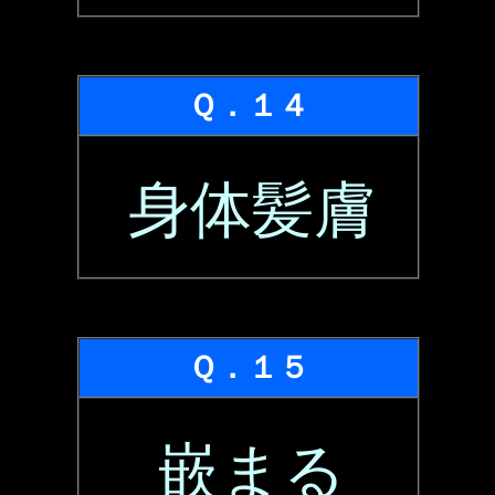
Ｑ．１４
身体髪膚
Ｑ．１５
嵌まる