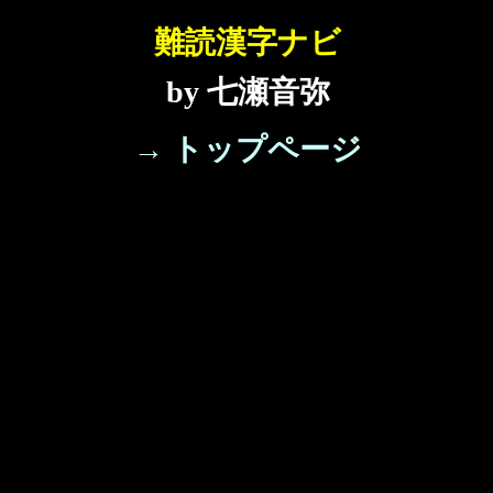
難読漢字ナビ
by 七瀬音弥
→ トップページ