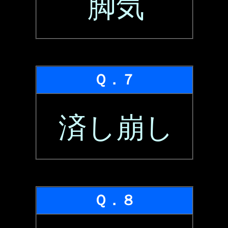
脚気
Ｑ．７
済し崩し
Ｑ．８