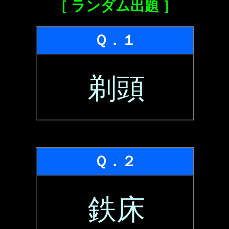
［ ランダム出題 ］
Ｑ．１
剃頭
Ｑ．２
鉄床