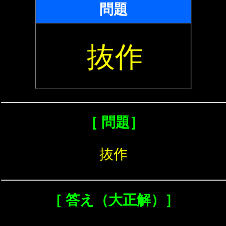
問題
抜作
［ 問題］
抜作
［ 答え（大正解）］