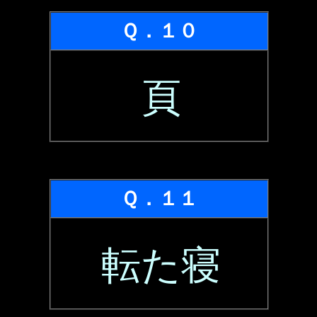
Ｑ．１０
頁
Ｑ．１１
転た寝