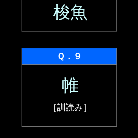
梭魚
Ｑ．９
帷
［訓読み］