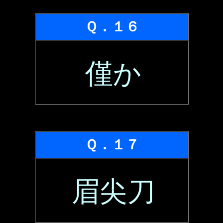
Ｑ．１６
僅か
Ｑ．１７
眉尖刀