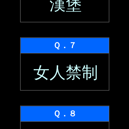
漢堡
Ｑ．７
女人禁制
Ｑ．８