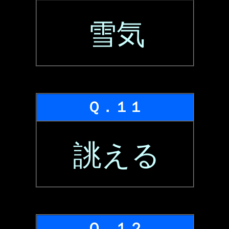
雪気
Ｑ．１１
誂える
Ｑ．１２