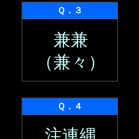
Ｑ．３
兼兼
（兼々）
Ｑ．４
注連縄