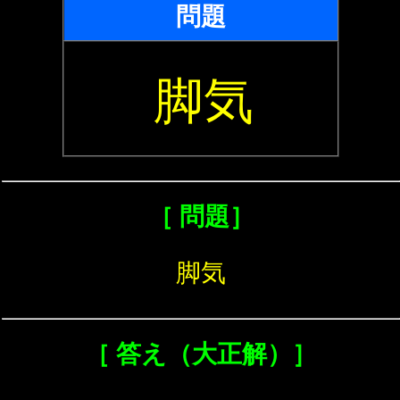
問題
脚気
［ 問題］
脚気
［ 答え（大正解）］