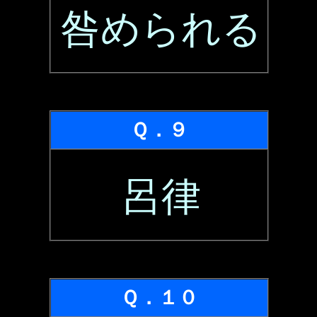
咎められる
Ｑ．９
呂律
Ｑ．１０