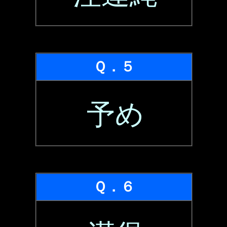
Ｑ．５
予め
Ｑ．６