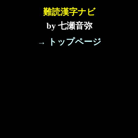
難読漢字ナビ
by 七瀬音弥
→ トップページ