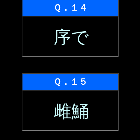
Ｑ．１４
序で
Ｑ．１５
雌鯒