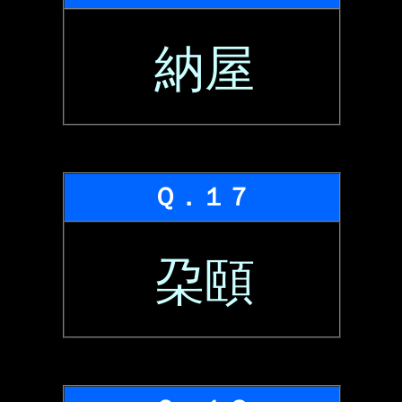
納屋
Ｑ．１７
朶頤