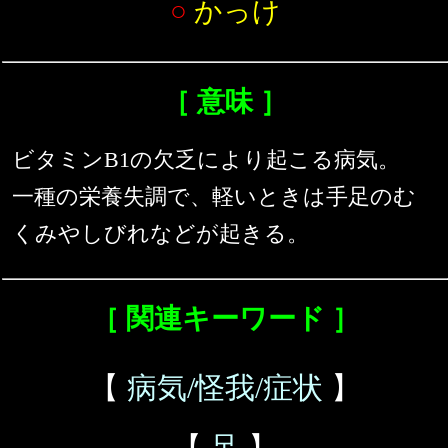
○
かっけ
［ 意味 ］
ビタミンB1の欠乏により起こる病気。
一種の栄養失調で、軽いときは手足のむ
くみやしびれなどが起きる。
［ 関連キーワード ］
【
病気/怪我/症状
】
【
足
】