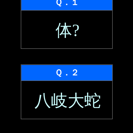
Ｑ．１
体?
Ｑ．２
八岐大蛇