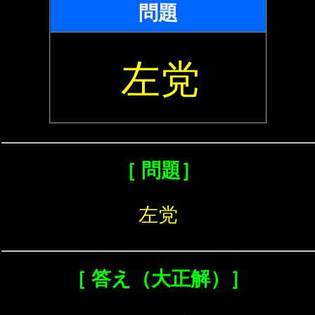
問題
左党
［ 問題］
左党
［ 答え（大正解）］