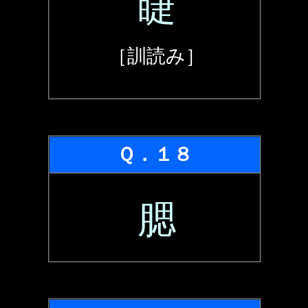
睫
［訓読み］
Ｑ．１８
腮