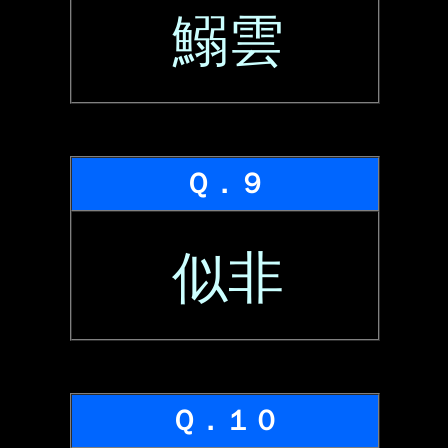
鰯雲
Ｑ．９
似非
Ｑ．１０