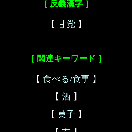
［ 反義漢字 ］
【
甘党
】
［ 関連キーワード ］
【
食べる/食事
】
【
酒
】
【
菓子
】
【
左
】