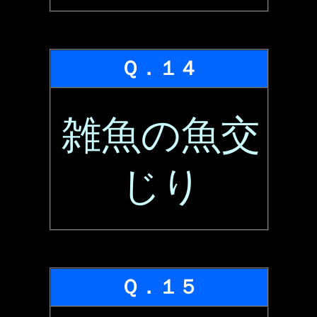
Ｑ．１４
雑魚の魚交
じり
Ｑ．１５