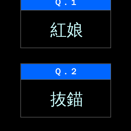
Ｑ．１
紅娘
Ｑ．２
抜錨