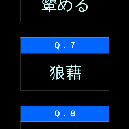
顰める
Ｑ．７
狼藉
Ｑ．８