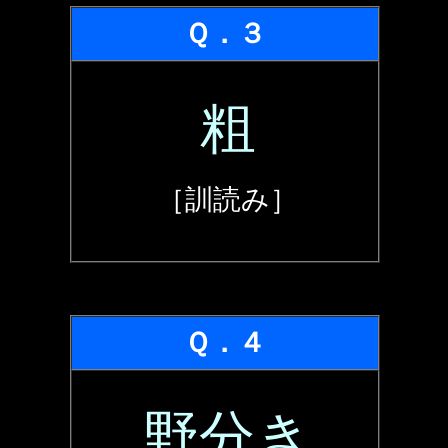
Ｑ．３
粗
［訓読み］
Ｑ．４
野分き