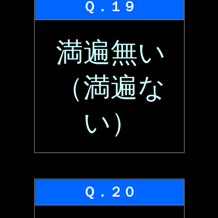
Ｑ．１９
満遍無い
（満遍な
い）
Ｑ．２０