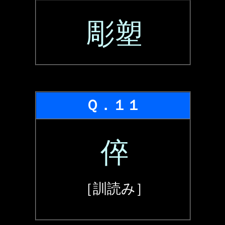
彫塑
Ｑ．１１
倅
［訓読み］