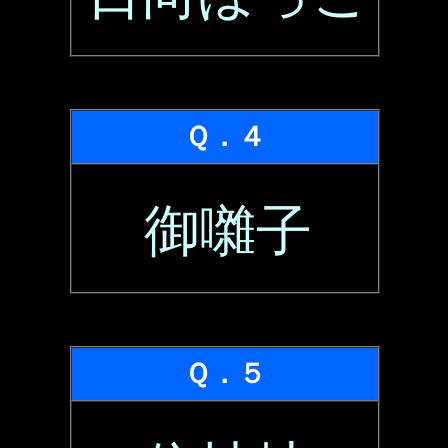
Ｑ．４
御囃子
Ｑ．５