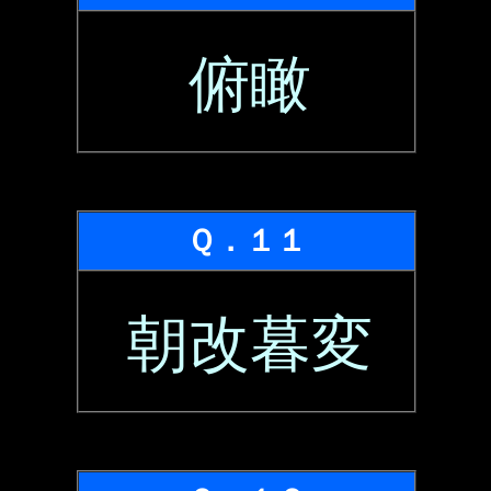
俯瞰
Ｑ．１１
朝改暮変