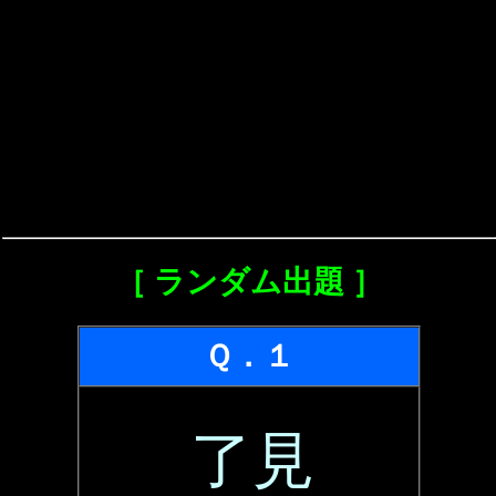
［ ランダム出題 ］
Ｑ．１
了見