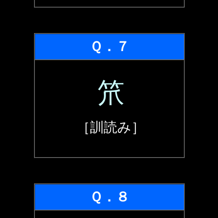
Ｑ．７
笊
［訓読み］
Ｑ．８