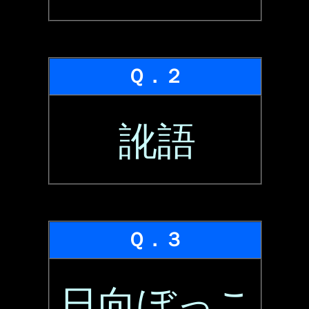
Ｑ．２
訛語
Ｑ．３
日向ぼっこ