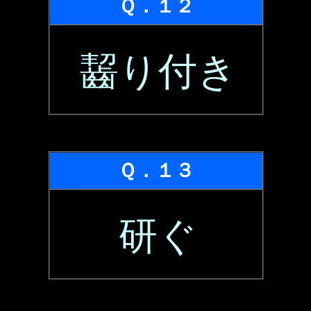
Ｑ．１２
齧り付き
Ｑ．１３
研ぐ