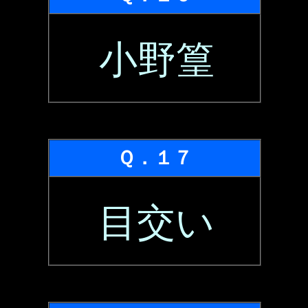
小野篁
Ｑ．１７
目交い