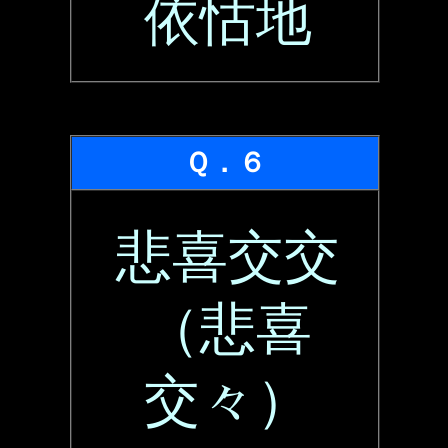
依怙地
Ｑ．６
悲喜交交
（悲喜
交々）