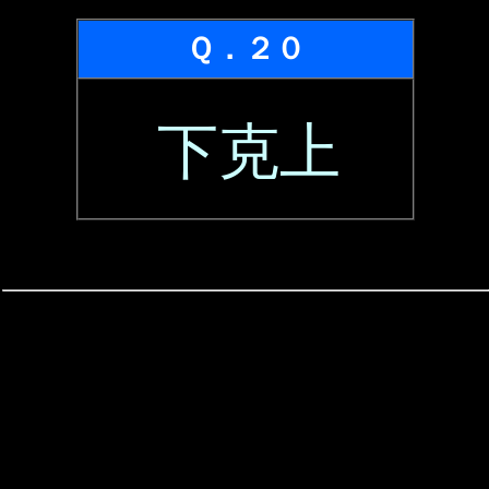
Ｑ．２０
下克上