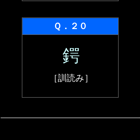
Ｑ．２０
鍔
［訓読み］