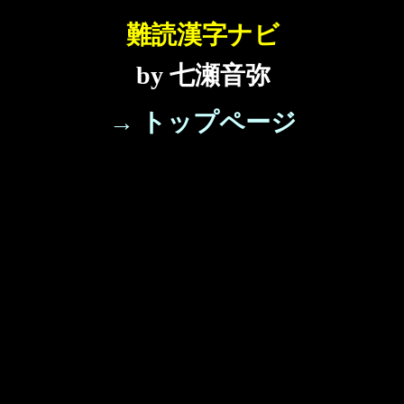
難読漢字ナビ
by 七瀬音弥
→ トップページ