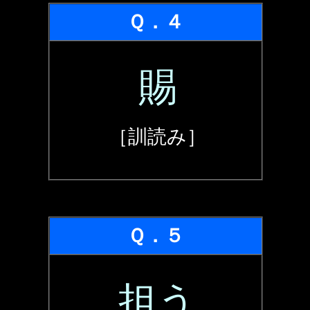
Ｑ．４
賜
［訓読み］
Ｑ．５
担う