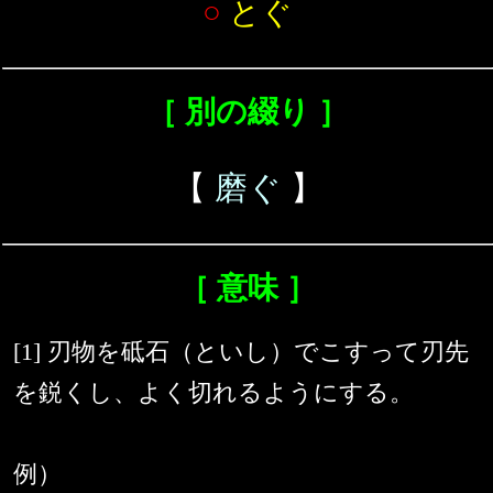
○
とぐ
［ 別の綴り ］
【
磨ぐ
】
［ 意味 ］
[1] 刃物を砥石（といし）でこすって刃先
を鋭くし、よく切れるようにする。
例）