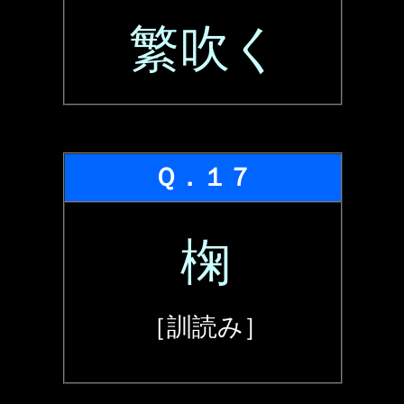
繁吹く
Ｑ．１７
椈
［訓読み］