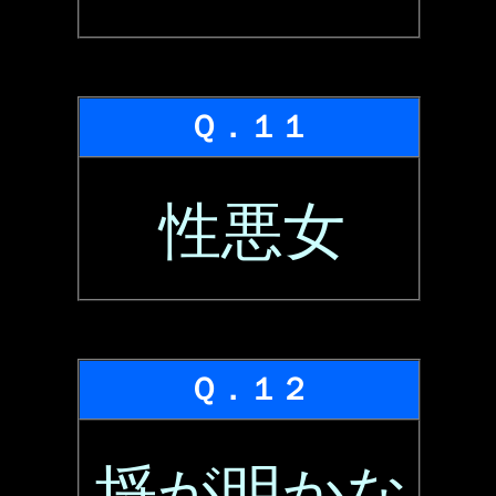
Ｑ．１１
性悪女
Ｑ．１２
埒が明かな