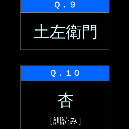
Ｑ．９
土左衛門
Ｑ．１０
杏
［訓読み］