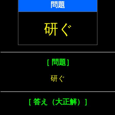
問題
研ぐ
［ 問題］
研ぐ
［ 答え（大正解）］