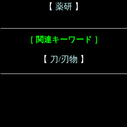
【
薬研
】
［ 関連キーワード ］
【
刀/刃物
】