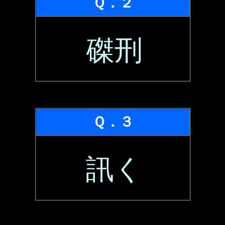
Ｑ．２
磔刑
Ｑ．３
訊く