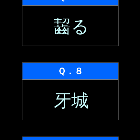
齧る
Ｑ．８
牙城