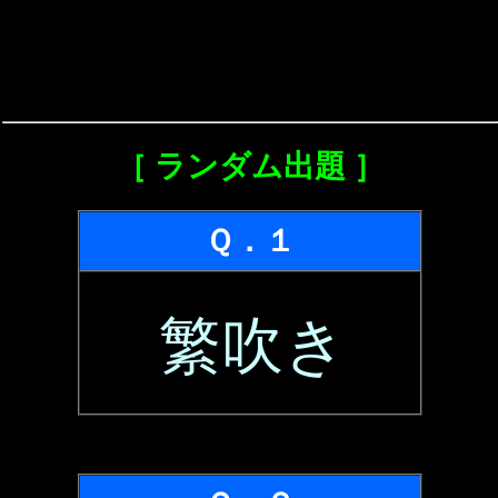
［ ランダム出題 ］
Ｑ．１
繁吹き