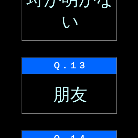
い
Ｑ．１３
朋友