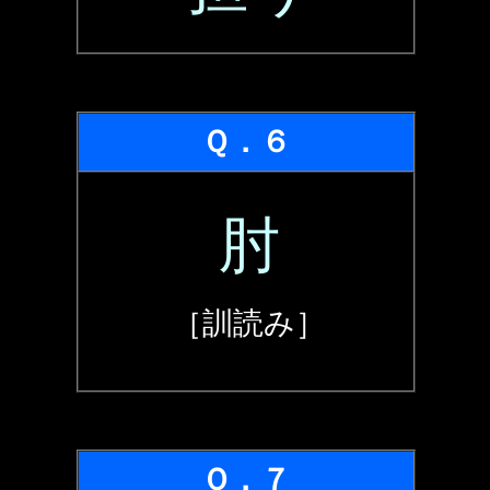
Ｑ．６
肘
［訓読み］
Ｑ．７