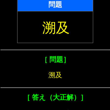
問題
溯及
［ 問題］
溯及
［ 答え（大正解）］