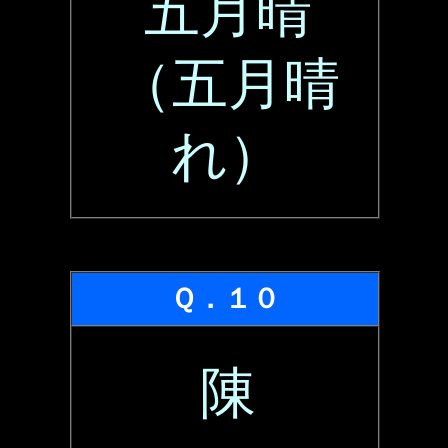
五月晴
（五月晴
れ）
Ｑ．１０
陳