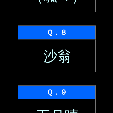
Ｑ．８
沙翁
Ｑ．９