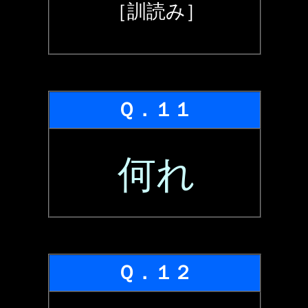
［訓読み］
Ｑ．１１
何れ
Ｑ．１２