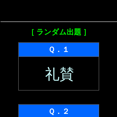
［ ランダム出題 ］
Ｑ．１
礼賛
Ｑ．２