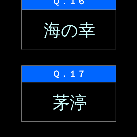
Ｑ．１６
海の幸
Ｑ．１７
茅渟