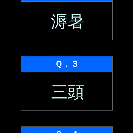
溽暑
Ｑ．３
三頭