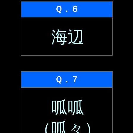
Ｑ．６
海辺
Ｑ．７
呱呱
（呱々）