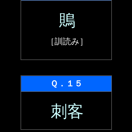
鵙
［訓読み］
Ｑ．１５
刺客