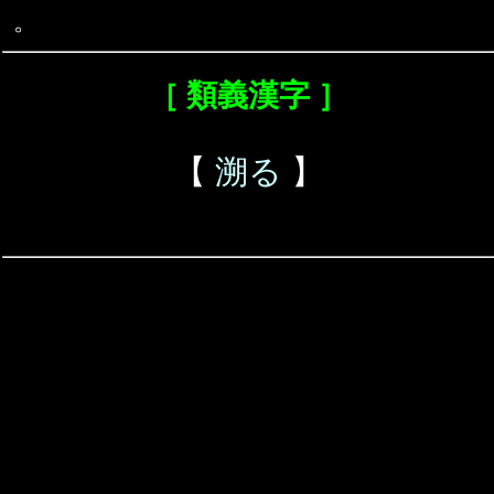
。
［ 類義漢字 ］
【
溯る
】