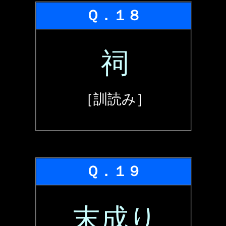
Ｑ．１８
祠
［訓読み］
Ｑ．１９
末成り