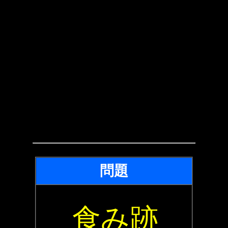
問題
食み跡