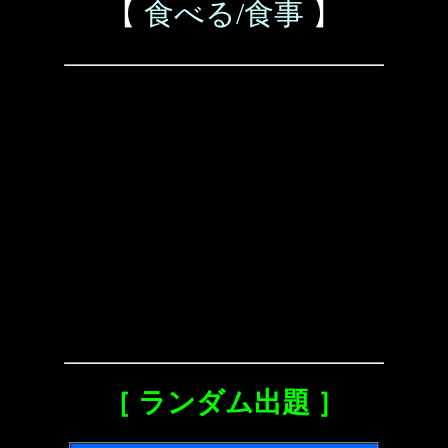
【
食べる/食事
】
［ ランダム出題 ］