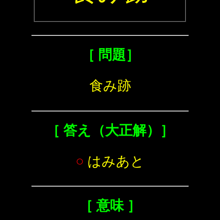
［ 問題］
食み跡
［ 答え（大正解）］
○
はみあと
［ 意味 ］