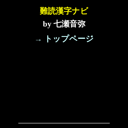
難読漢字ナビ
by 七瀬音弥
→ トップページ