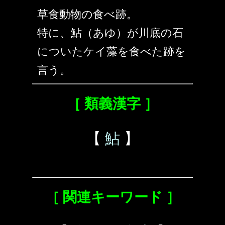
草食動物の食べ跡。
特に、鮎（あゆ）が川底の石
についたケイ藻を食べた跡を
言う。
［ 類義漢字 ］
【
鮎
】
［ 関連キーワード ］