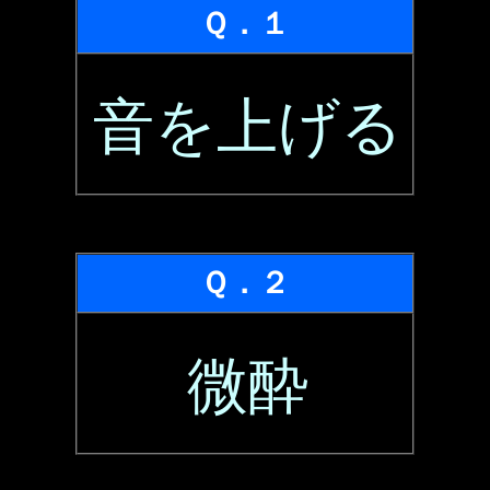
Ｑ．１
音を上げる
Ｑ．２
微酔