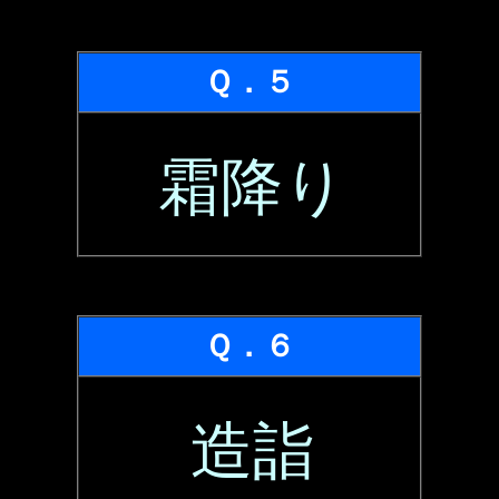
Ｑ．５
霜降り
Ｑ．６
造詣