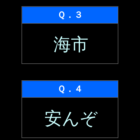
Ｑ．３
海市
Ｑ．４
安んぞ