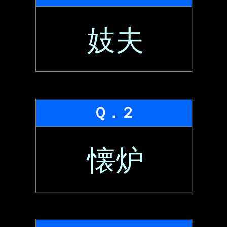
妓夫
Ｑ．２
懐炉