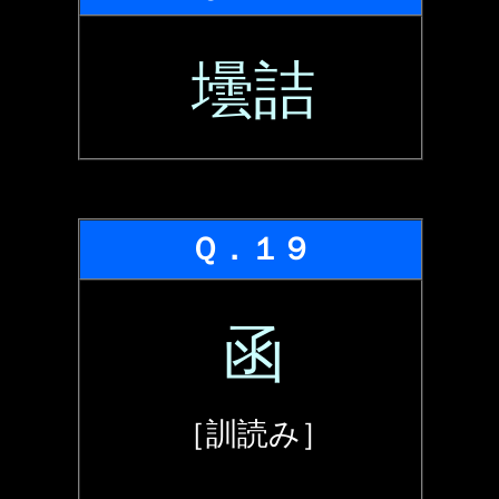
壜詰
Ｑ．１９
函
［訓読み］