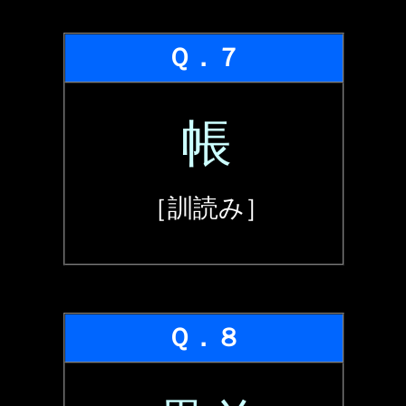
Ｑ．７
帳
［訓読み］
Ｑ．８