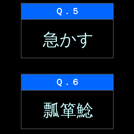
Ｑ．５
急かす
Ｑ．６
瓢箪鯰