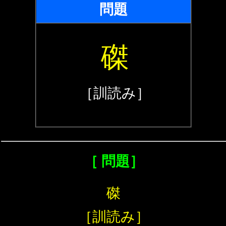
問題
磔
［訓読み］
［ 問題］
磔
［訓読み］