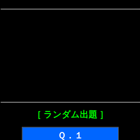
［ ランダム出題 ］
Ｑ．１