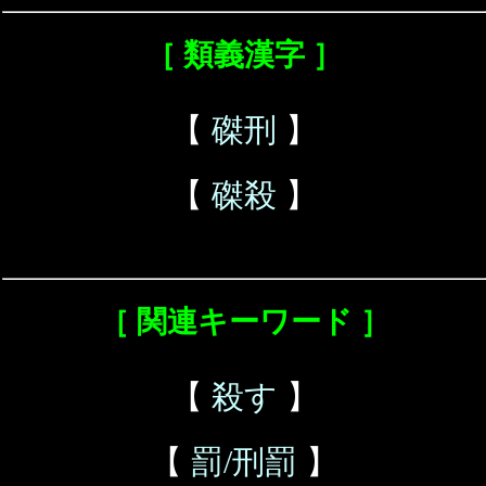
［ 類義漢字 ］
【
磔刑
】
【
磔殺
】
［ 関連キーワード ］
【
殺す
】
【
罰/刑罰
】