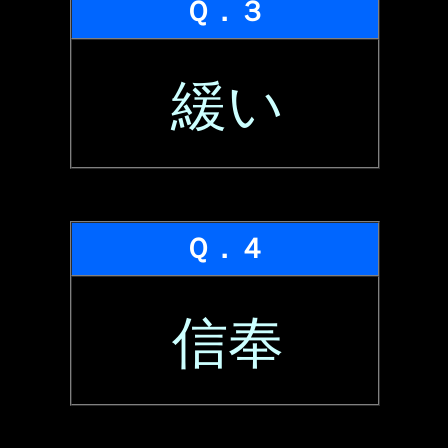
Ｑ．３
緩い
Ｑ．４
信奉