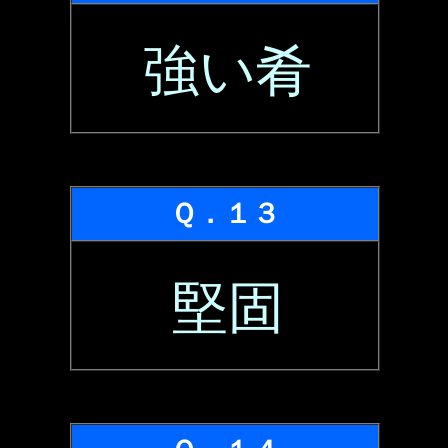
強い肴
Ｑ．１３
堅固