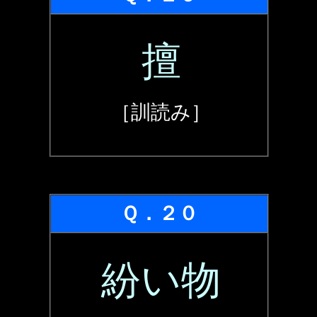
擅
［訓読み］
Ｑ．２０
紛い物