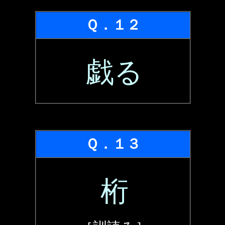
Ｑ．１２
戯る
Ｑ．１３
桁