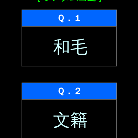
Ｑ．１
和毛
Ｑ．２
文籍