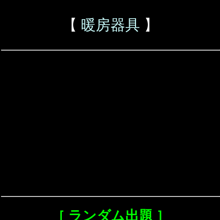
【
暖房器具
】
［ ランダム出題 ］