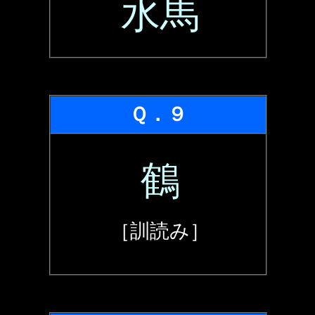
水馬
Ｑ．９
鶴
［訓読み］