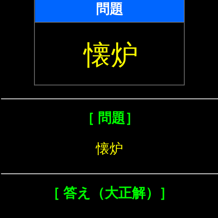
問題
懐炉
［ 問題］
懐炉
［ 答え（大正解）］