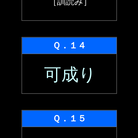
［訓読み］
Ｑ．１４
可成り
Ｑ．１５