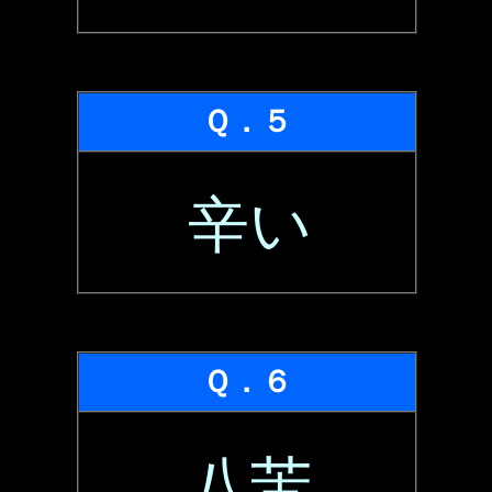
Ｑ．５
辛い
Ｑ．６
八苦