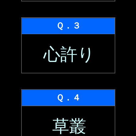
Ｑ．３
心許り
Ｑ．４
草叢