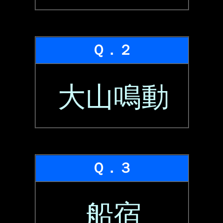
Ｑ．２
大山鳴動
Ｑ．３
船宿