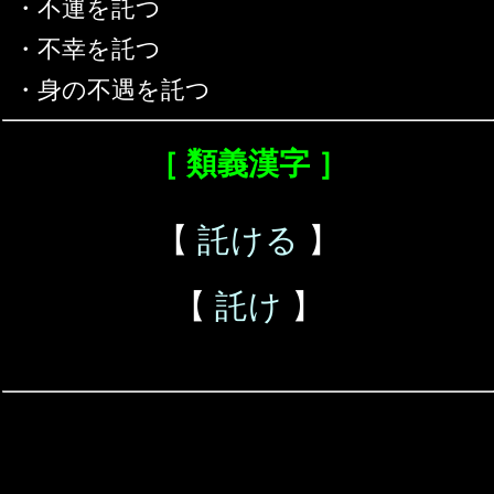
・不運を託つ
・不幸を託つ
・身の不遇を託つ
［ 類義漢字 ］
【
託ける
】
【
託け
】