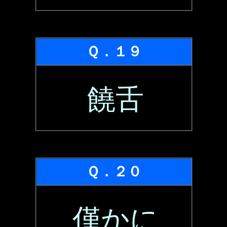
Ｑ．１９
饒舌
Ｑ．２０
僅かに