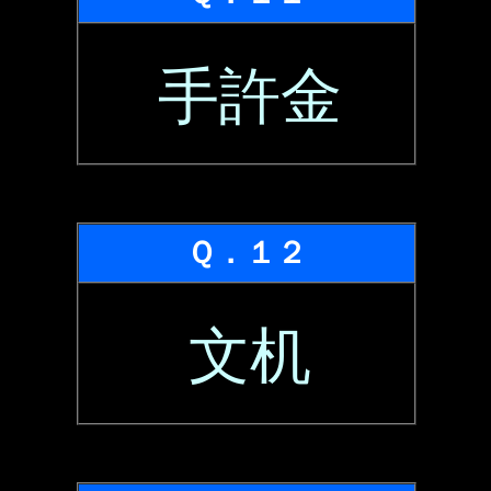
手許金
Ｑ．１２
文机