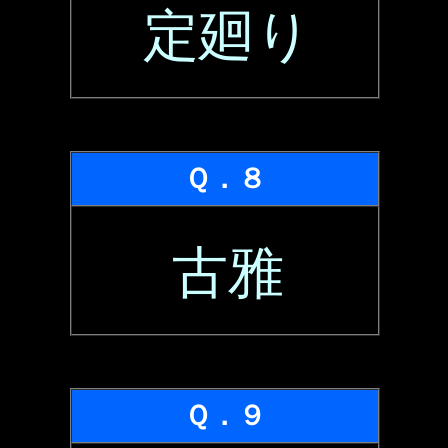
定廻り
Ｑ．８
古雅
Ｑ．９