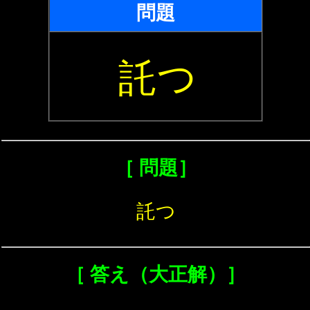
問題
託つ
［ 問題］
託つ
［ 答え（大正解）］