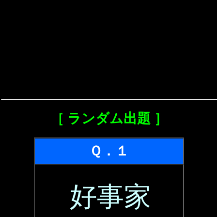
［ ランダム出題 ］
Ｑ．１
好事家