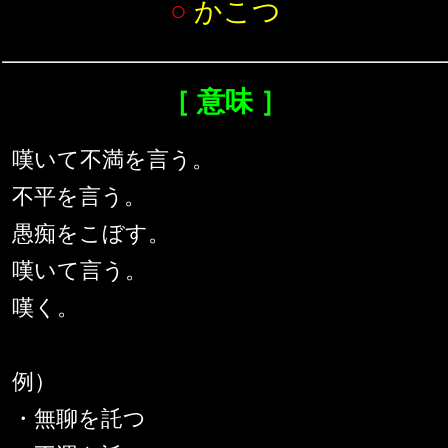
○
かこつ
［ 意味 ］
嘆いて不満を言う。
不平を言う。
愚痴をこぼす。
嘆いて言う。
嘆く。
例）
・無聊を託つ