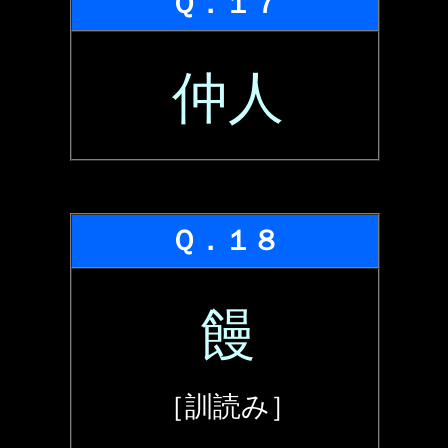
Ｑ．１７
仲人
Ｑ．１８
饅
［訓読み］