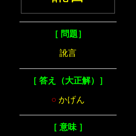
［ 問題］
訛言
［ 答え（大正解）］
○
かげん
［ 意味 ］