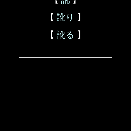
【
訛り
】
【
訛る
】