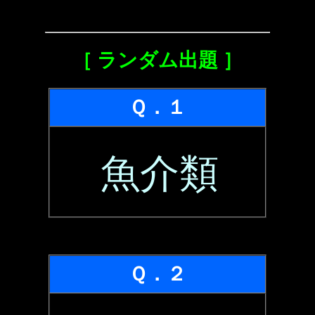
［ ランダム出題 ］
Ｑ．１
魚介類
Ｑ．２