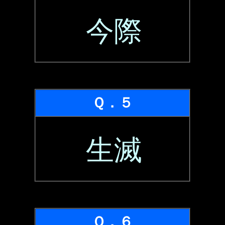
今際
Ｑ．５
生滅
Ｑ．６