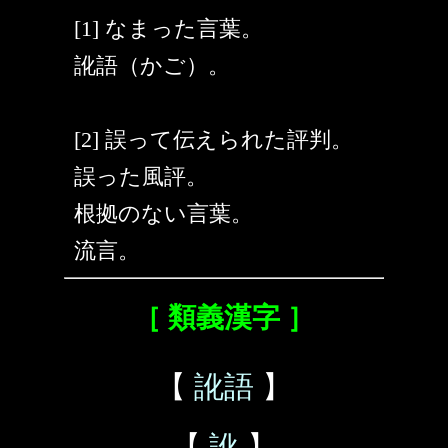
[1] なまった言葉。
訛語（かご）。
[2] 誤って伝えられた評判。
誤った風評。
根拠のない言葉。
流言。
［ 類義漢字 ］
【
訛語
】
【
訛
】