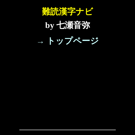
難読漢字ナビ
by 七瀬音弥
→ トップページ