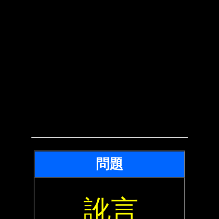
問題
訛言