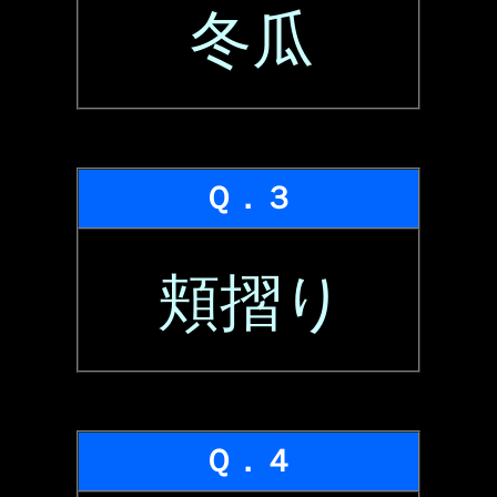
冬瓜
Ｑ．３
頬摺り
Ｑ．４