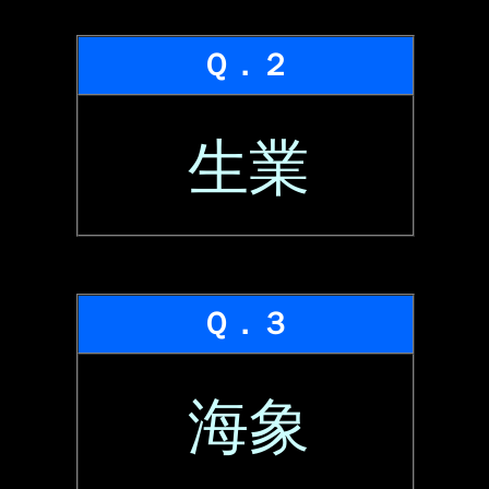
Ｑ．２
生業
Ｑ．３
海象