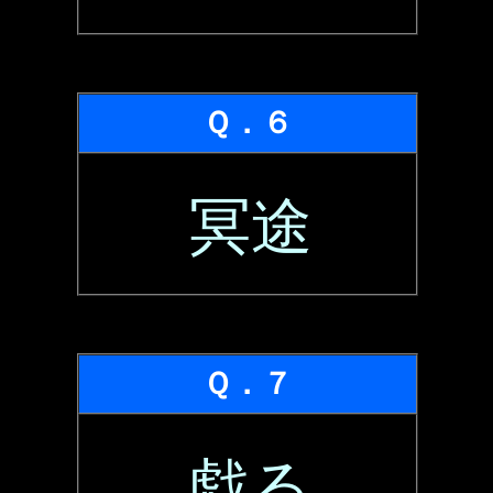
Ｑ．６
冥途
Ｑ．７
戯る