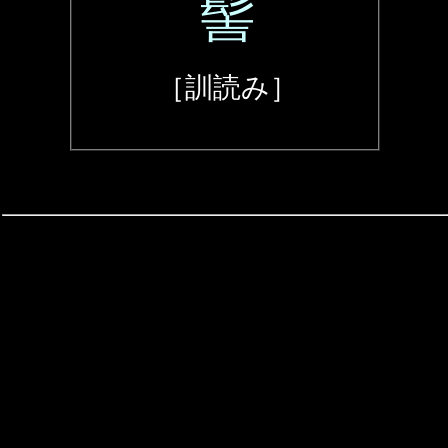
髻
［訓読み］