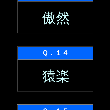
傲然
Ｑ．１４
猿楽