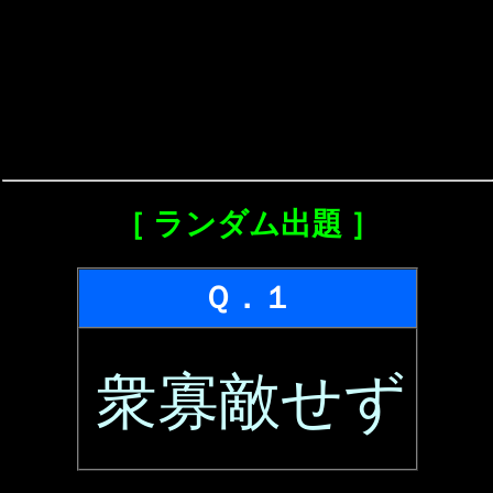
［ ランダム出題 ］
Ｑ．１
衆寡敵せず