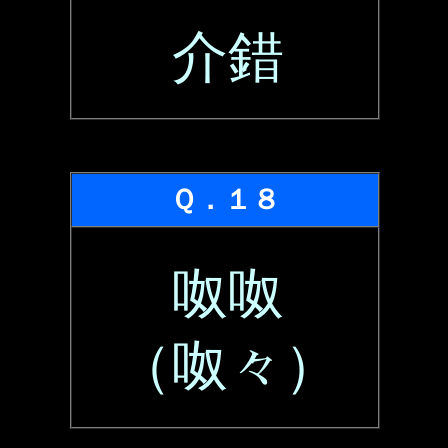
介錯
Ｑ．１８
呶呶
（呶々）