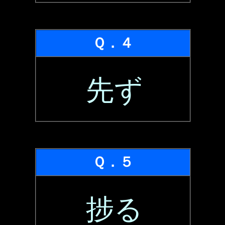
Ｑ．４
先ず
Ｑ．５
捗る