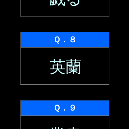
Ｑ．８
英蘭
Ｑ．９