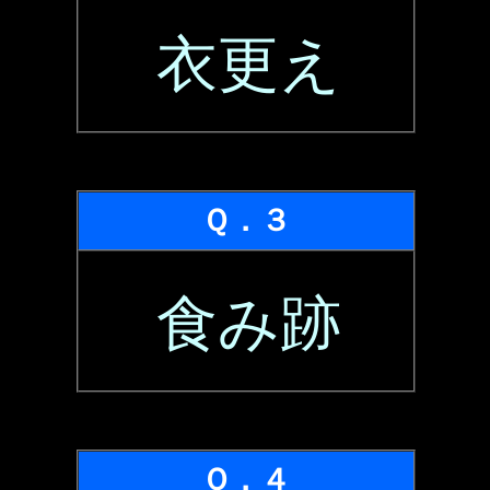
衣更え
Ｑ．３
食み跡
Ｑ．４