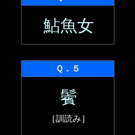
鮎魚女
Ｑ．５
鬢
［訓読み］