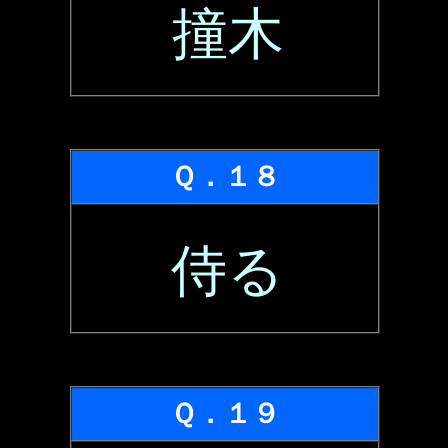
撞木
Ｑ．１８
侍る
Ｑ．１９