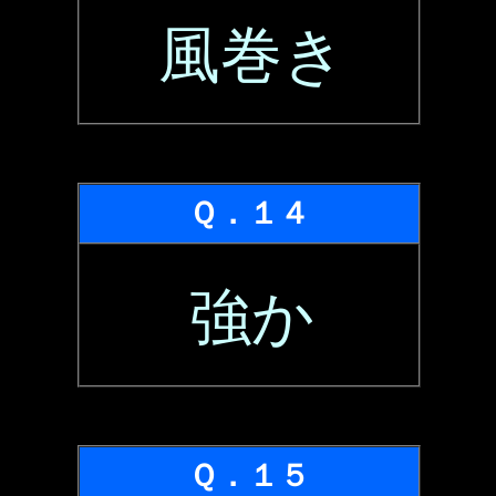
風巻き
Ｑ．１４
強か
Ｑ．１５