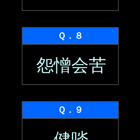
Ｑ．８
怨憎会苦
Ｑ．９
健啖