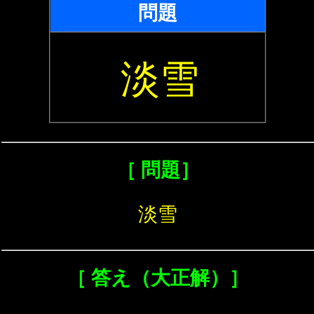
問題
淡雪
［ 問題］
淡雪
［ 答え（大正解）］