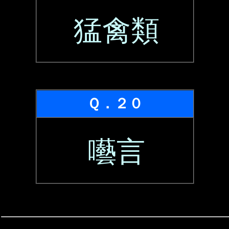
猛禽類
Ｑ．２０
囈言