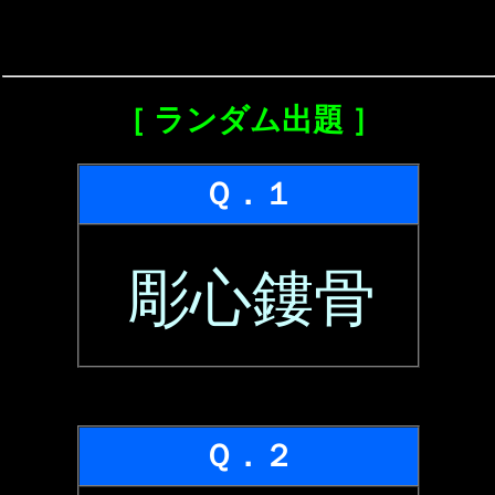
［ ランダム出題 ］
Ｑ．１
彫心鏤骨
Ｑ．２