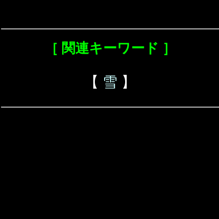
［ 関連キーワード ］
【
雪
】