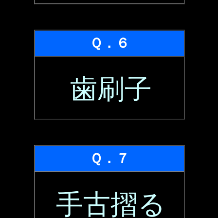
Ｑ．６
歯刷子
Ｑ．７
手古摺る