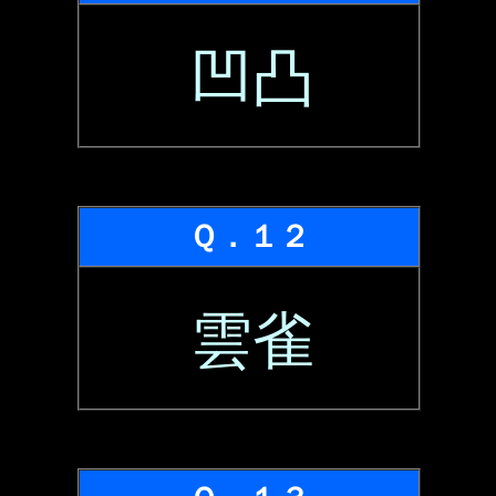
凹凸
Ｑ．１２
雲雀