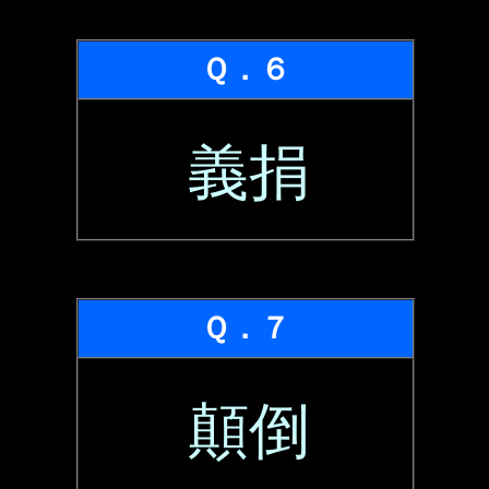
Ｑ．６
義捐
Ｑ．７
顛倒