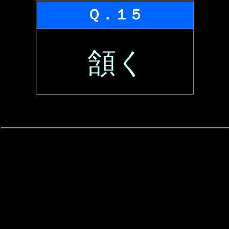
Ｑ．１５
頷く