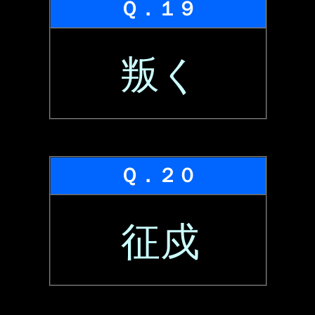
Ｑ．１９
叛く
Ｑ．２０
征戍