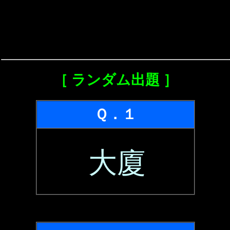
［ ランダム出題 ］
Ｑ．１
大廈