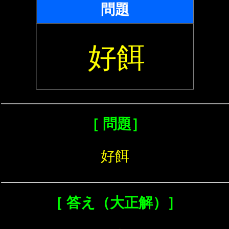
問題
好餌
［ 問題］
好餌
［ 答え（大正解）］