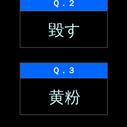
Ｑ．２
毀す
Ｑ．３
黄粉