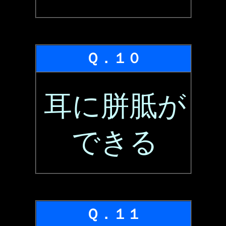
Ｑ．１０
耳に胼胝が
できる
Ｑ．１１