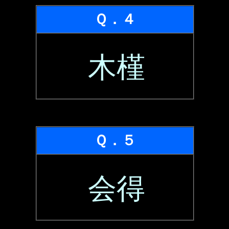
Ｑ．４
木槿
Ｑ．５
会得