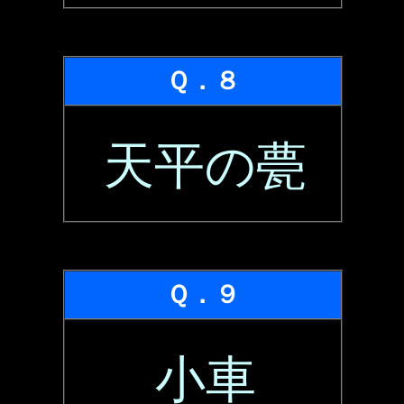
Ｑ．８
天平の甍
Ｑ．９
小車