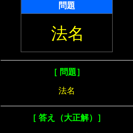
問題
法名
［ 問題］
法名
［ 答え（大正解）］