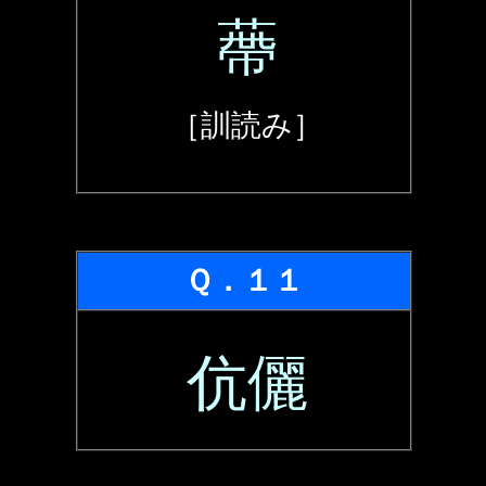
蔕
［訓読み］
Ｑ．１１
伉儷