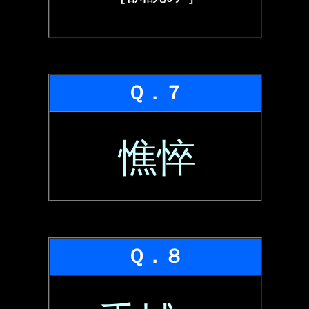
Ｑ．７
憔悴
Ｑ．８