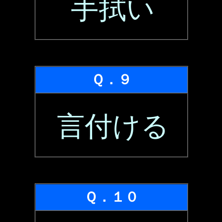
手拭い
Ｑ．９
言付ける
Ｑ．１０