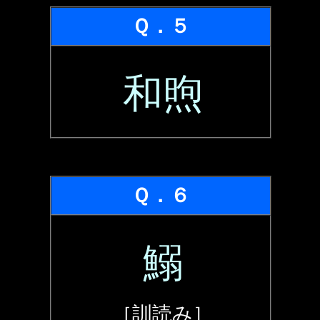
Ｑ．５
和煦
Ｑ．６
鰯
［訓読み］