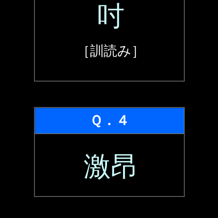
吋
［訓読み］
Ｑ．４
激昂