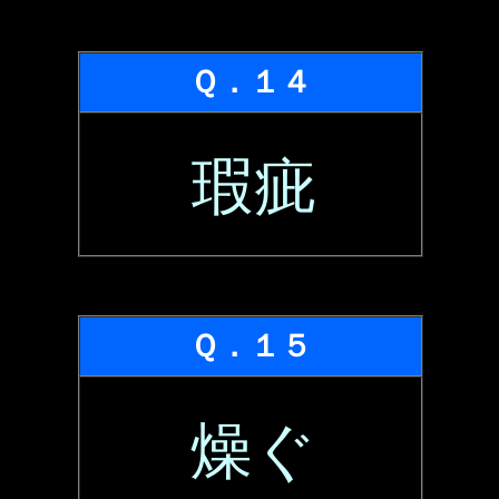
Ｑ．１４
瑕疵
Ｑ．１５
燥ぐ