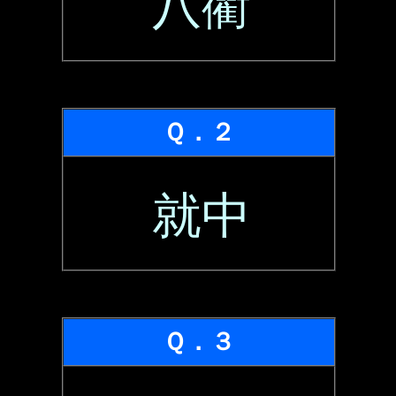
八衢
Ｑ．２
就中
Ｑ．３