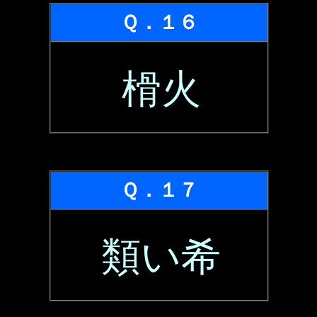
Ｑ．１６
榾火
Ｑ．１７
類い希