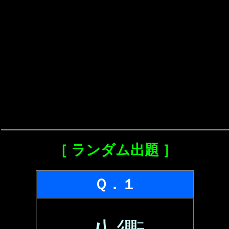
［ ランダム出題 ］
Ｑ．１