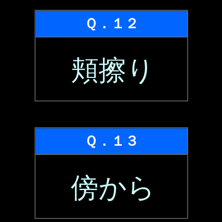
Ｑ．１２
頬擦り
Ｑ．１３
傍から