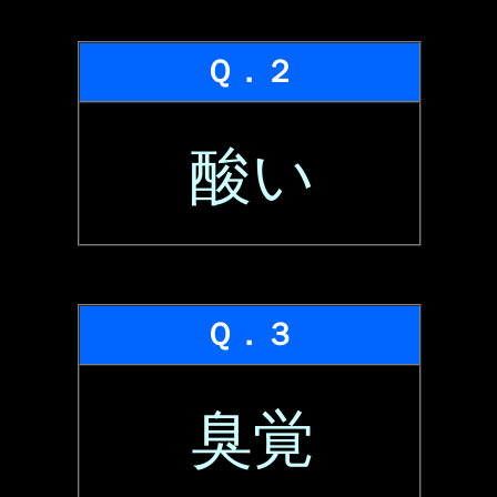
Ｑ．２
酸い
Ｑ．３
臭覚