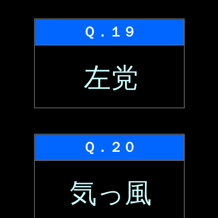
Ｑ．１９
左党
Ｑ．２０
気っ風