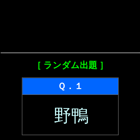
［ ランダム出題 ］
Ｑ．１
野鴨