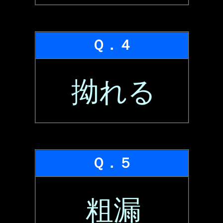
Ｑ．４
拗れる
Ｑ．５
粗漏