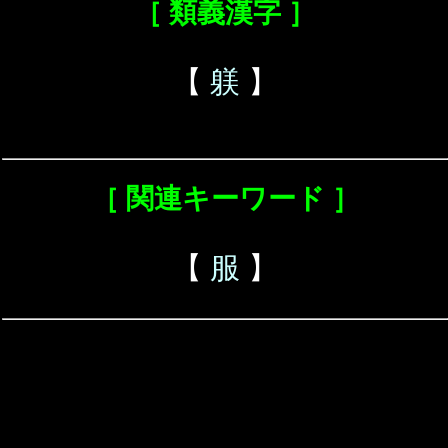
［ 類義漢字 ］
【
躾
】
［ 関連キーワード ］
【
服
】