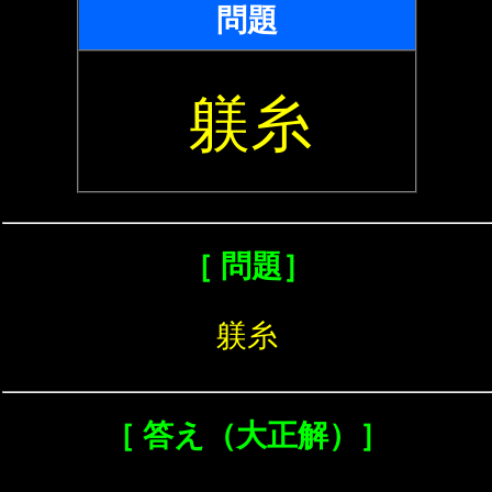
問題
躾糸
［ 問題］
躾糸
［ 答え（大正解）］