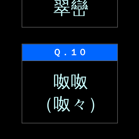
翠巒
Ｑ．１０
呶呶
（呶々）