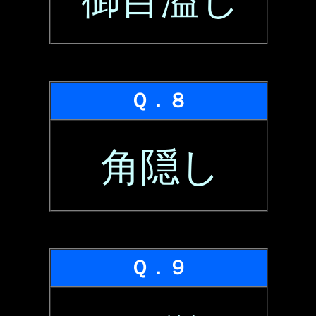
御目溢し
Ｑ．８
角隠し
Ｑ．９