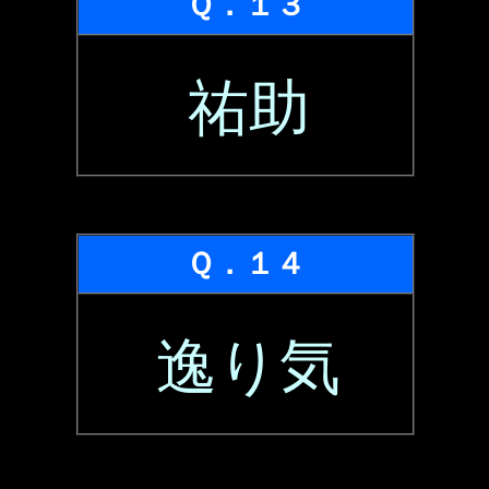
Ｑ．１３
祐助
Ｑ．１４
逸り気