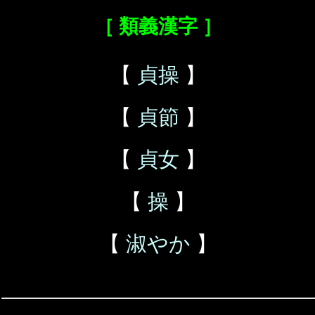
［ 類義漢字 ］
【
貞操
】
【
貞節
】
【
貞女
】
【
操
】
【
淑やか
】