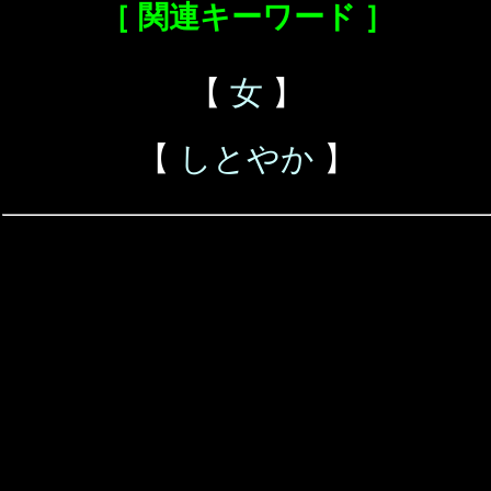
［ 関連キーワード ］
【
女
】
【
しとやか
】