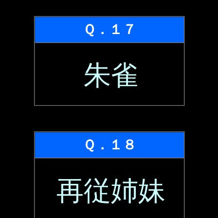
Ｑ．１７
朱雀
Ｑ．１８
再従姉妹